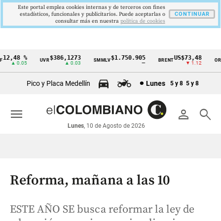
Este portal emplea cookies internas y de terceros con fines
estadísticos, funcionales y publicitarios. Puede aceptarlas o
CONTINUAR
consultar más en nuestra
politica de cookies
2,48 %
$386,1273
$1.750.905
US$73,48
U
UVR
SMMLV
BRENT
ORO
Cintillo
▲ 0.05
▲ 0.03
—
▼ 1.12
de
Pico y Placa Medellín
Lunes
5 y 8
5 y 8
indicadores
económicos
menu
person
search
Colombia
Lunes
, 10 de Agosto de 2026
Reforma, mañana a las 10
ESTE AÑO SE busca reformar la ley de