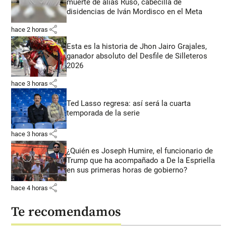
muerte de alias Ruso, cabecilla de
disidencias de Iván Mordisco en el Meta
share
hace 2 horas
Esta es la historia de Jhon Jairo Grajales,
ganador absoluto del Desfile de Silleteros
2026
share
hace 3 horas
Ted Lasso regresa: así será la cuarta
temporada de la serie
share
hace 3 horas
¿Quién es Joseph Humire, el funcionario de
Trump que ha acompañado a De la Espriella
en sus primeras horas de gobierno?
share
hace 4 horas
Te recomendamos