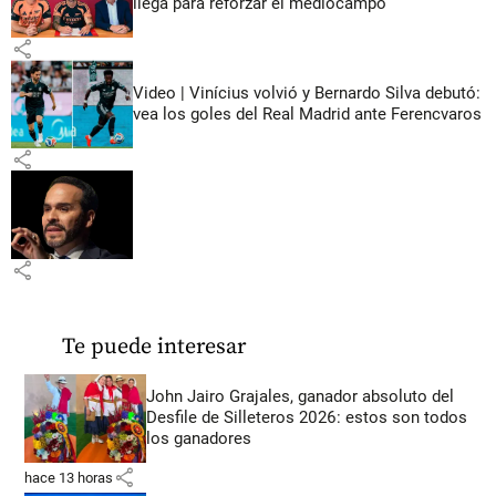
llega para reforzar el mediocampo
share
Video | Vinícius volvió y Bernardo Silva debutó:
vea los goles del Real Madrid ante Ferencvaros
share
share
Te puede interesar
John Jairo Grajales, ganador absoluto del
Desfile de Silleteros 2026: estos son todos
los ganadores
share
hace 13 horas