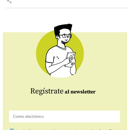
share
Regístrate
al newsletter