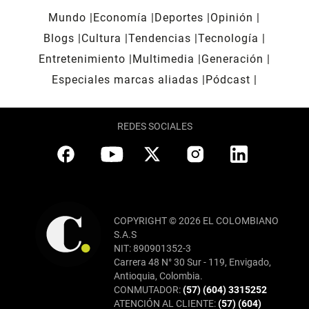
Mundo
Economía
Deportes
Opinión
Blogs
Cultura
Tendencias
Tecnología
Entretenimiento
Multimedia
Generación
Especiales marcas aliadas
Pódcast
REDES SOCIALES
COPYRIGHT © 2026 EL COLOMBIANO
S.A.S
NIT: 890901352-3
Carrera 48 N° 30 Sur - 119, Envigado,
Antioquia, Colombia.
CONMUTADOR:
(57) (604) 3315252
ATENCIÓN AL CLIENTE:
(57) (604)