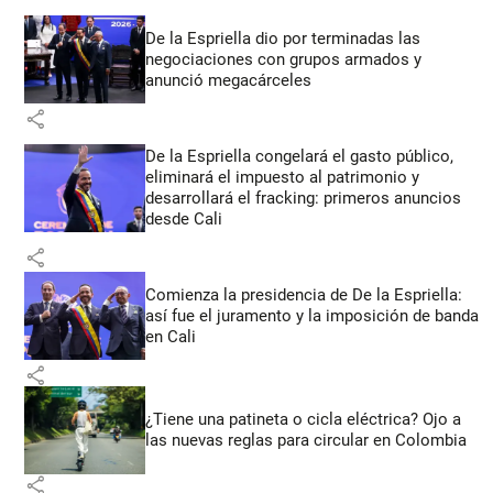
De la Espriella dio por terminadas las
negociaciones con grupos armados y
anunció megacárceles
share
De la Espriella congelará el gasto público,
eliminará el impuesto al patrimonio y
desarrollará el fracking: primeros anuncios
desde Cali
share
Comienza la presidencia de De la Espriella:
así fue el juramento y la imposición de banda
en Cali
share
¿Tiene una patineta o cicla eléctrica? Ojo a
las nuevas reglas para circular en Colombia
share