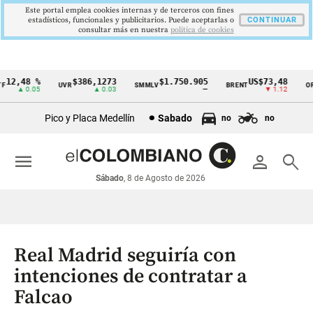
Este portal emplea cookies internas y de terceros con fines
estadísticos, funcionales y publicitarios. Puede aceptarlas o
CONTINUAR
consultar más en nuestra
politica de cookies
12,48 %
$386,1273
$1.750.905
US$73,48
UVR
SMMLV
BRENT
ORO
Cintillo
▲ 0.05
▲ 0.03
—
▼ 1.12
de
Pico y Placa Medellín
Sabado
no
no
indicadores
económicos
menu
person
search
Colombia
Sábado
, 8 de Agosto de 2026
Real Madrid seguiría con
intenciones de contratar a
Falcao