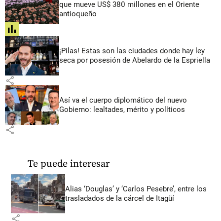
que mueve US$ 380 millones en el Oriente
antioqueño
share
¡Pilas! Estas son las ciudades donde hay ley
seca por posesión de Abelardo de la Espriella
share
Así va el cuerpo diplomático del nuevo
Gobierno: lealtades, mérito y políticos
share
Te puede interesar
Alias ‘Douglas’ y ‘Carlos Pesebre’, entre los
trasladados de la cárcel de Itagüí
share