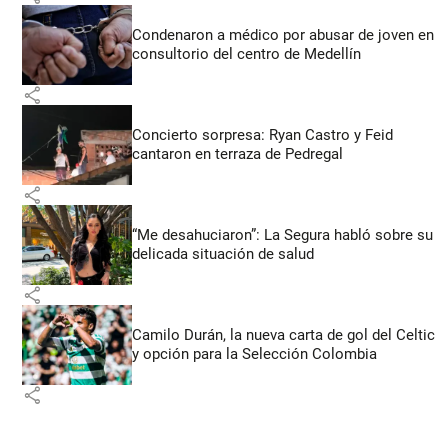
Condenaron a médico por abusar de joven en
consultorio del centro de Medellín
share
Concierto sorpresa: Ryan Castro y Feid
cantaron en terraza de Pedregal
share
“Me desahuciaron”: La Segura habló sobre su
delicada situación de salud
share
Camilo Durán, la nueva carta de gol del Celtic
y opción para la Selección Colombia
share