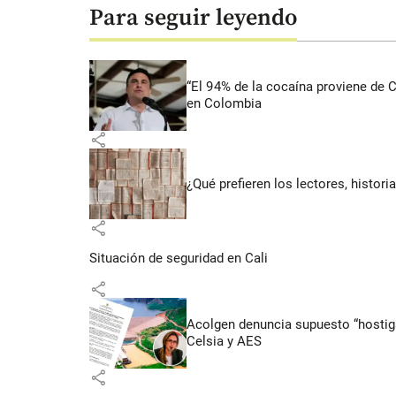
Para seguir leyendo
“El 94% de la cocaína proviene de 
en Colombia
share
¿Qué prefieren los lectores, histor
share
Situación de seguridad en Cali
share
Acolgen denuncia supuesto “hostigam
Celsia y AES
share