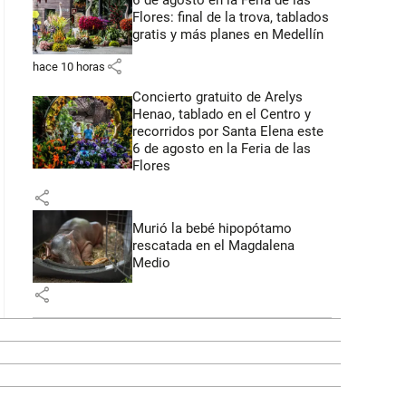
6 de agosto en la Feria de las
Flores: final de la trova, tablados
gratis y más planes en Medellín
share
hace 10 horas
Concierto gratuito de Arelys
Henao, tablado en el Centro y
recorridos por Santa Elena este
6 de agosto en la Feria de las
Flores
share
Murió la bebé hipopótamo
rescatada en el Magdalena
Medio
share