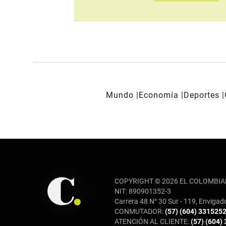
Mundo
Economía
Deportes
REDES SOCIALES
COPYRIGHT © 2026 EL COLOMBIA
NIT: 890901352-3
Carrera 48 N° 30 Sur - 119, Envigad
CONMUTADOR:
(57) (604) 331525
ATENCIÓN AL CLIENTE:
(57) (604)