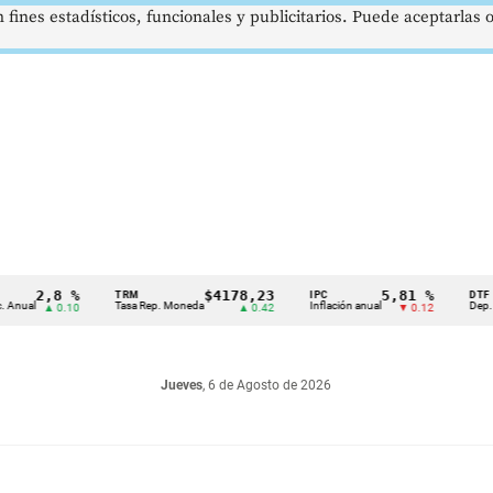
 fines estadísticos, funcionales y publicitarios. Puede aceptarlas
2,8 %
$4178,23
5,81 %
TRM
IPC
DTF
l
Tasa Rep. Moneda
Inflación anual
Dep. Términ
▲ 0.10
▲ 0.42
▼ 0.12
Jueves
, 6 de Agosto de 2026