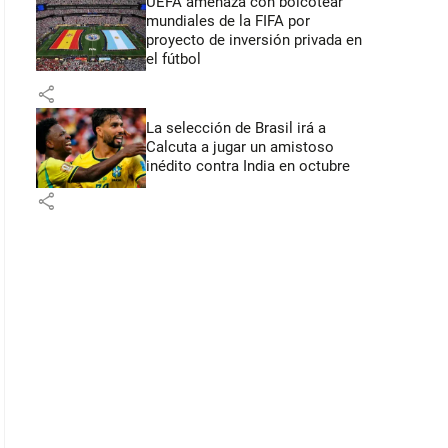
UEFA amenaza con boicotear
mundiales de la FIFA por
proyecto de inversión privada en
el fútbol
share
La selección de Brasil irá a
Calcuta a jugar un amistoso
inédito contra India en octubre
share