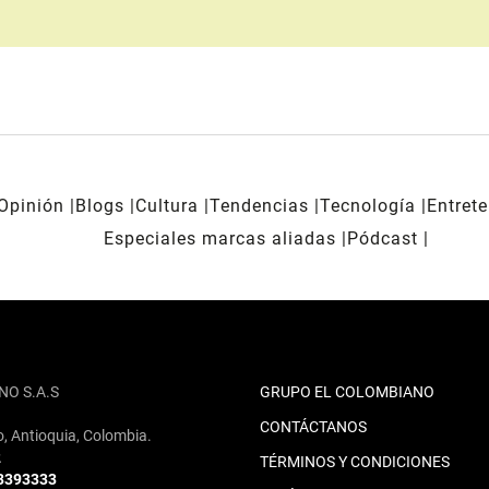
Opinión
Blogs
Cultura
Tendencias
Tecnología
Entret
Especiales marcas aliadas
Pódcast
NO S.A.S
GRUPO EL COLOMBIANO
CONTÁCTANOS
o, Antioquia, Colombia.
2
TÉRMINOS Y CONDICIONES
 3393333