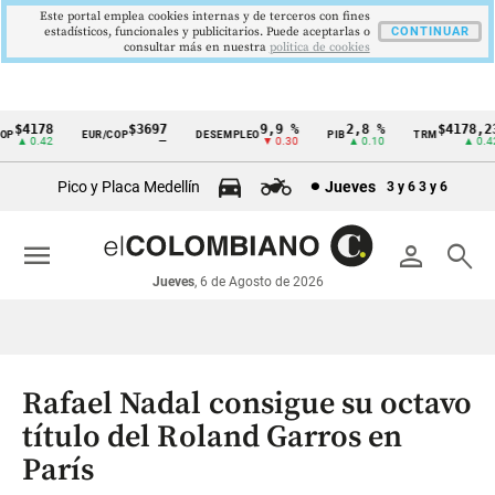
Este portal emplea cookies internas y de terceros con fines
estadísticos, funcionales y publicitarios. Puede aceptarlas o
CONTINUAR
consultar más en nuestra
politica de cookies
$4178
$3697
9,9 %
2,8 %
$4178,23
P
EUR/COP
DESEMPLEO
PIB
TRM
Cintillo
▲ 0.42
—
▼ 0.30
▲ 0.10
▲ 0.42
de
Pico y Placa Medellín
Jueves
3 y 6
3 y 6
indicadores
económicos
menu
person
search
Colombia
Jueves
, 6 de Agosto de 2026
Rafael Nadal consigue su octavo
título del Roland Garros en
París