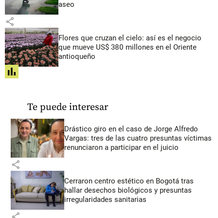
aseo
share
Flores que cruzan el cielo: así es el negocio
que mueve US$ 380 millones en el Oriente
antioqueño
share
Te puede interesar
Drástico giro en el caso de Jorge Alfredo
Vargas: tres de las cuatro presuntas víctimas
renunciaron a participar en el juicio
share
Cerraron centro estético en Bogotá tras
hallar desechos biológicos y presuntas
irregularidades sanitarias
share