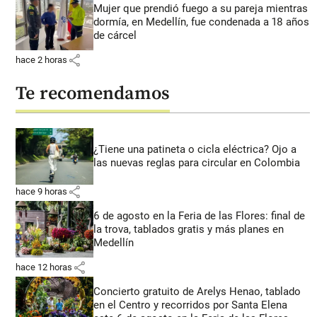
Mujer que prendió fuego a su pareja mientras
dormía, en Medellín, fue condenada a 18 años
de cárcel
share
hace 2 horas
Te recomendamos
¿Tiene una patineta o cicla eléctrica? Ojo a
las nuevas reglas para circular en Colombia
share
hace 9 horas
6 de agosto en la Feria de las Flores: final de
la trova, tablados gratis y más planes en
Medellín
share
hace 12 horas
Concierto gratuito de Arelys Henao, tablado
en el Centro y recorridos por Santa Elena