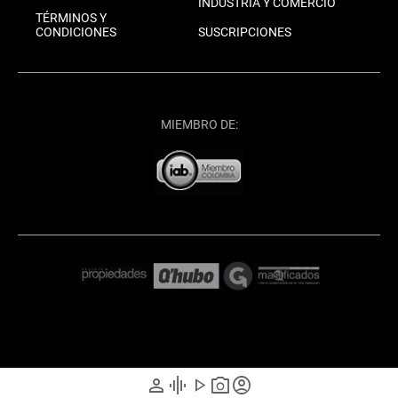
INDUSTRIA Y COMERCIO
TÉRMINOS Y
CONDICIONES
SUSCRIPCIONES
MIEMBRO DE:
person
graphic_eq
play_arrow
photo_camera
account_circle