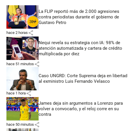
La FLIP reportó más de 2.000 agresiones
contra periodistas durante el gobierno de
Gustavo Petro
share
hace 2 horas
Nequi revela su estrategia con IA: 98% de
atención automatizada y cartera de crédito
multiplicada por diez
share
hace 51 minutos
Caso UNGRD: Corte Suprema deja en libertad
al exministro Luis Fernando Velasco
share
hace 1 hora
James deja sin argumentos a Lorenzo para
volver a convocarlo, y el reloj corre en su
contra
share
hace 50 minutos