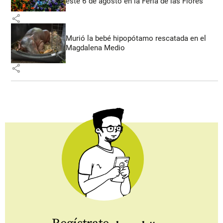
este 6 de agosto en la Feria de las Flores
share
Murió la bebé hipopótamo rescatada en el
Magdalena Medio
share