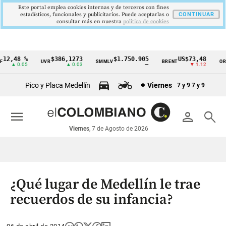
Este portal emplea cookies internas y de terceros con fines
estadísticos, funcionales y publicitarios. Puede aceptarlas o
CONTINUAR
consultar más en nuestra
politica de cookies
12,48 %
$386,1273
$1.750.905
US$73,48
UVR
SMMLV
BRENT
ORO
Cintillo
▲ 0.05
▲ 0.03
—
▼ 1.12
de
Pico y Placa Medellín
Viernes
7 y 9
7 y 9
indicadores
económicos
menu
person
search
Colombia
Viernes
, 7 de Agosto de 2026
¿Qué lugar de Medellín le trae
recuerdos de su infancia?