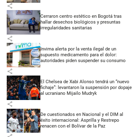
share
Cerraron centro estético en Bogotá tras
hallar desechos biológicos y presuntas
irregularidades sanitarias
share
Invima alerta por la venta ilegal de un
supuesto medicamento para el dolor:
autoridades piden suspender su consumo
share
El Chelsea de Xabi Alonso tendrá un “nuevo
fichaje”: levantaron la suspensión por dopaje
al ucraniano Mijailo Mudryk
share
De cuestionados en Nacional y el DIM al
éxito internacional: Asprilla y Restrepo
renacen con el Bolívar de la Paz
share