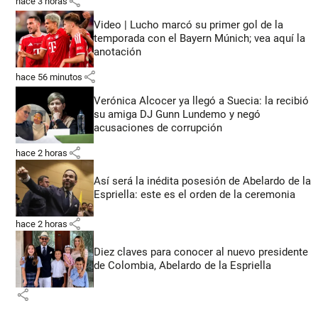
share
hace 3 horas
Video | Lucho marcó su primer gol de la
temporada con el Bayern Múnich; vea aquí la
anotación
share
hace 56 minutos
Verónica Alcocer ya llegó a Suecia: la recibió
su amiga DJ Gunn Lundemo y negó
acusaciones de corrupción
share
hace 2 horas
Así será la inédita posesión de Abelardo de la
Espriella: este es el orden de la ceremonia
share
hace 2 horas
Diez claves para conocer al nuevo presidente
de Colombia, Abelardo de la Espriella
share