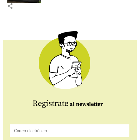
share
Regístrate
al newsletter