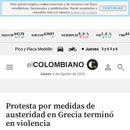
Este portal emplea cookies internas y de terceros con fines
estadísticos, funcionales y publicitarios. Puede aceptarlas o
CONTINUAR
consultar más en nuestra
politica de cookies
$4178
$3697
9,9 %
2,8 %
$417
SD/COP
EUR/COP
DESEMPLEO
PIB
TRM
Cintillo
▲ 0.42
—
▼ 0.30
▲ 0.10
▲
de
Pico y Placa Medellín
Jueves
3 y 6
3 y 6
indicadores
económicos
menu
person
search
Colombia
Jueves
, 6 de Agosto de 2026
Protesta por medidas de
austeridad en Grecia terminó
en violencia