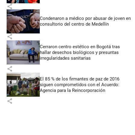
share
Condenaron a médico por abusar de joven en
consultorio del centro de Medellín
share
Cerraron centro estético en Bogotá tras
hallar desechos biológicos y presuntas
irregularidades sanitarias
share
El 85 % de los firmantes de paz de 2016
siguen comprometidos con el Acuerdo:
Agencia para la Reincorporación
share