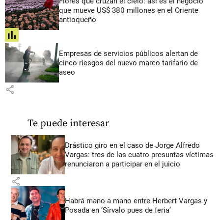
Flores que cruzan el cielo: así es el negocio
que mueve US$ 380 millones en el Oriente
antioqueño
share
Empresas de servicios públicos alertan de
cinco riesgos del nuevo marco tarifario de
aseo
share
Te puede interesar
Drástico giro en el caso de Jorge Alfredo
Vargas: tres de las cuatro presuntas víctimas
renunciaron a participar en el juicio
share
Habrá mano a mano entre Herbert Vargas y
Posada en ‘Sírvalo pues de feria’