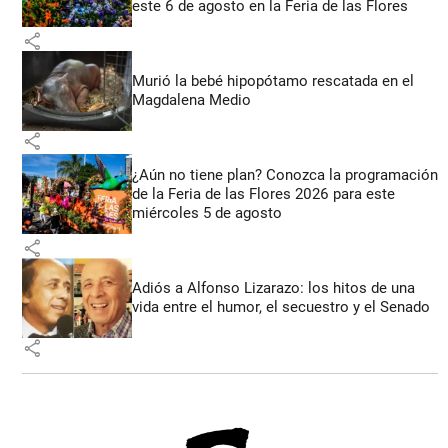
este 6 de agosto en la Feria de las Flores
share
Murió la bebé hipopótamo rescatada en el
Magdalena Medio
share
¿Aún no tiene plan? Conozca la programación
de la Feria de las Flores 2026 para este
miércoles 5 de agosto
share
Adiós a Alfonso Lizarazo: los hitos de una
vida entre el humor, el secuestro y el Senado
share