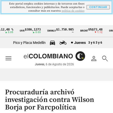
Este portal emplea cookies internas y de terceros con fines
estadísticos, funcionales y publicitarios. Puede aceptarlas o
CONTINUAR
consultar más en nuestra
politica de cookies
2,48 %
$386,1273
$1.750.905
US$73,48
U
UVR
SMMLV
BRENT
ORO
Cintillo
▲ 0.05
▲ 0.03
—
▼ 1.12
de
Pico y Placa Medellín
Jueves
3 y 6
3 y 6
indicadores
económicos
menu
person
search
Colombia
Jueves
, 6 de Agosto de 2026
Procuraduría archivó
investigación contra Wilson
Borja por Farcpolítica