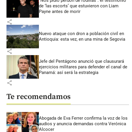
“Nos pidió perdón de rodillas”: el testimonio
de ‘las escorts’ que estuvieron con Liam
Payne antes de morir
share
Nuevo ataque con dron a población civil en
Antioquia: esta vez, en una mina de Segovia
share
Jefe del Pentágono anunció que clausurará
ejercicios militares para defender el canal de
Panamá: así será la estrategia
share
Te recomendamos
Abogada de Eva Ferrer confirma la voz de los
audios y anuncia demandas contra Verónica
Alcocer