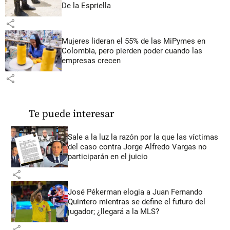
De la Espriella
share
Mujeres lideran el 55% de las MiPymes en
Colombia, pero pierden poder cuando las
empresas crecen
share
Te puede interesar
Sale a la luz la razón por la que las víctimas
del caso contra Jorge Alfredo Vargas no
participarán en el juicio
share
José Pékerman elogia a Juan Fernando
Quintero mientras se define el futuro del
jugador; ¿llegará a la MLS?
share