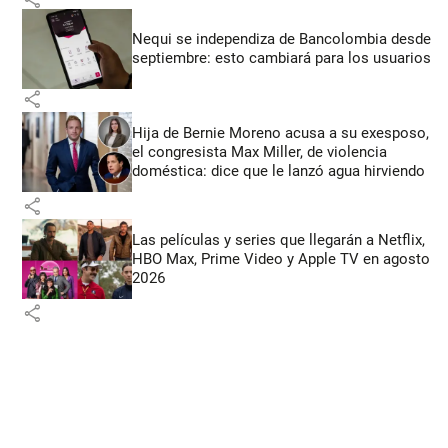
Nequi se independiza de Bancolombia desde
septiembre: esto cambiará para los usuarios
share
Hija de Bernie Moreno acusa a su exesposo,
el congresista Max Miller, de violencia
doméstica: dice que le lanzó agua hirviendo
share
Las películas y series que llegarán a Netflix,
HBO Max, Prime Video y Apple TV en agosto
2026
share