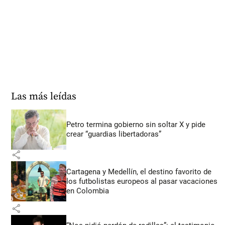
Las más leídas
Petro termina gobierno sin soltar X y pide
crear “guardias libertadoras”
share
Cartagena y Medellín, el destino favorito de
los futbolistas europeos al pasar vacaciones
en Colombia
share