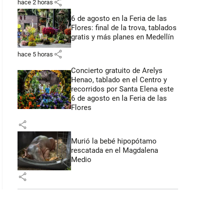
share
hace 2 horas
6 de agosto en la Feria de las
Flores: final de la trova, tablados
gratis y más planes en Medellín
share
hace 5 horas
Concierto gratuito de Arelys
Henao, tablado en el Centro y
recorridos por Santa Elena este
6 de agosto en la Feria de las
Flores
share
Murió la bebé hipopótamo
rescatada en el Magdalena
Medio
share