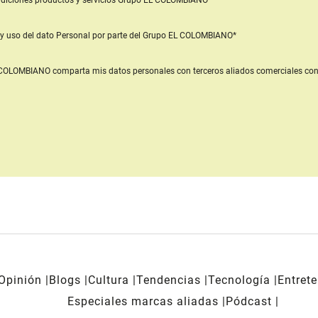
diciones productos y servicios
Grupo EL COLOMBIANO*
y uso del dato Personal
por parte del Grupo EL COLOMBIANO*
L COLOMBIANO
comparta mis datos personales con terceros aliados comerciales
con
Opinión
Blogs
Cultura
Tendencias
Tecnología
Entret
Especiales marcas aliadas
Pódcast