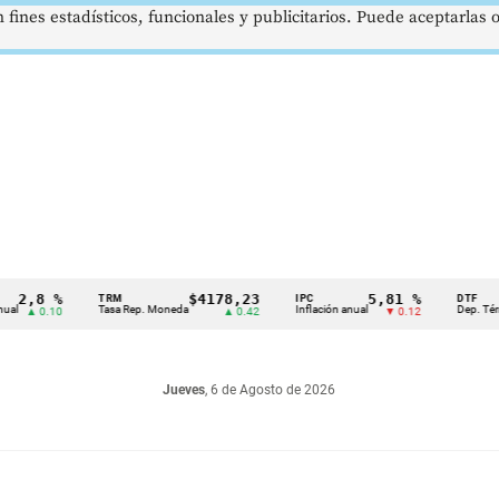
 fines estadísticos, funcionales y publicitarios. Puede aceptarlas
8 %
$4178,23
5,81 %
TRM
IPC
DTF
Tasa Rep. Moneda
Inflación anual
Dep. Término Fij
0.10
▲ 0.42
▼ 0.12
Jueves
, 6 de Agosto de 2026