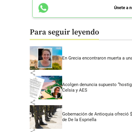
Únete a n
Para seguir leyendo
En Grecia encontraron muerta a un
share
Acolgen denuncia supuesto “hostigam
Celsia y AES
share
Gobernación de Antioquia ofreció 
de De la Espriella
share