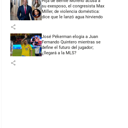
Hija de Bernie Moreno acusa a
su exesposo, el congresista Max
Miller, de violencia doméstica:
dice que le lanzó agua hirviendo
share
José Pékerman elogia a Juan
Fernando Quintero mientras se
define el futuro del jugador;
¿llegará a la MLS?
share