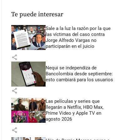
Te puede interesar
Sale a la luz la razón por la que
las víctimas del caso contra
Jorge Alfredo Vargas no
participarán en el juicio
share
Nequi se independiza de
Bancolombia desde septiembre:
esto cambiará para los usuarios
share
Las películas y series que
llegarán a Netflix, HBO Max,
Prime Video y Apple TV en
agosto 2026
share