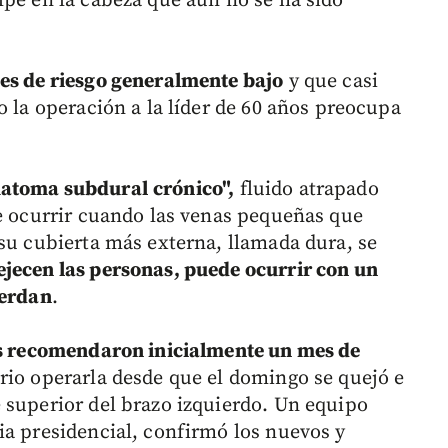
lpe en la cabeza que aún no se ha sido
es de riesgo generalmente bajo
y que casi
o la operación a la líder de 60 años preocupa
atoma subdural
crónico",
fluido atrapado
de ocurrir cuando las venas pequeñas que
 su cubierta más externa, llamada dura, se
jecen las personas, puede ocurrir con un
uerdan
.
s recomendaron inicialmente un mes de
ario operarla desde que el domingo se quejó e
 superior del brazo izquierdo. Un equipo
ia presidencial, confirmó los nuevos y