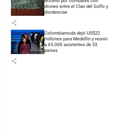
Briceño por combates con
drones entre el Clan del Golfo y
disidencias
share
Colombiamoda dejó US$22
millones para Medellín y reunió
a 65.000 asistentes de 53
países
share