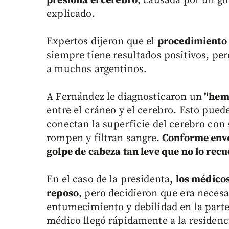
presiona el cerebro
, causada por un go
explicado.
Expertos dijeron que el
procedimiento 
siempre tiene resultados positivos, per
a muchos argentinos.
A Fernández le diagnosticaron un
"hem
entre el cráneo y el cerebro. Esto pue
conectan la superficie del cerebro con
rompen y filtran sangre.
Conforme enve
golpe de cabeza tan leve que no lo rec
En el caso de la presidenta,
los médico
reposo
, pero decidieron que era neces
entumecimiento y debilidad en la parte
médico llegó rápidamente a la residenc