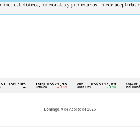
 fines estadísticos, funcionales y publicitarios. Puede aceptarlas
50.905
US$73,48
US$3342,60
162
BRENT
ORO
COLCAP
Petróleo
Onza Troy
Índ. Bursátil
—
▼ 1.12
▲ 8.20
Domingo
, 9 de Agosto de 2026