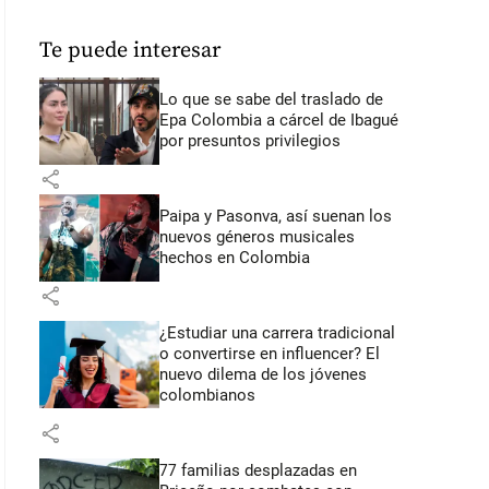
Te puede interesar
Lo que se sabe del traslado de
Epa Colombia a cárcel de Ibagué
por presuntos privilegios
share
Paipa y Pasonva, así suenan los
nuevos géneros musicales
hechos en Colombia
share
¿Estudiar una carrera tradicional
o convertirse en influencer? El
nuevo dilema de los jóvenes
colombianos
share
77 familias desplazadas en