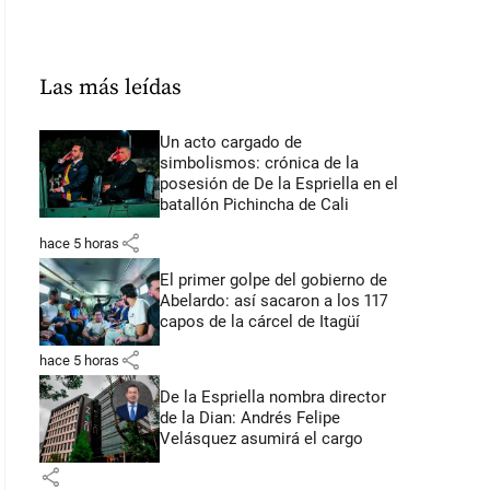
Las más leídas
Un acto cargado de
simbolismos: crónica de la
posesión de De la Espriella en el
batallón Pichincha de Cali
share
hace 5 horas
El primer golpe del gobierno de
Abelardo: así sacaron a los 117
capos de la cárcel de Itagüí
share
hace 5 horas
De la Espriella nombra director
de la Dian: Andrés Felipe
Velásquez asumirá el cargo
share