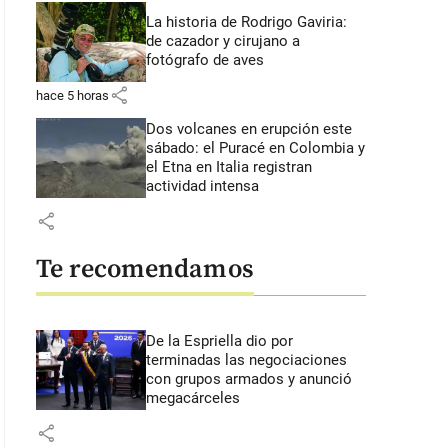
La historia de Rodrigo Gaviria:
de cazador y cirujano a
fotógrafo de aves
share
hace 5 horas
Dos volcanes en erupción este
sábado: el Puracé en Colombia y
el Etna en Italia registran
actividad intensa
share
Te recomendamos
De la Espriella dio por
terminadas las negociaciones
con grupos armados y anunció
megacárceles
share