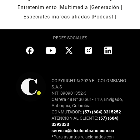
Entretenimiento
Multimedia
Generación
Especiales marcas aliadas
Pódcast
REDES SOCIALES
COPYRIGHT © 2026 EL COLOMBIANO
S.A.S
NIT: 890901352-3
Carrera 48 N° 30 Sur - 119, Envigado,
Antioquia, Colombia.
CONMUTADOR:
(57) (604) 3315252
ATENCIÓN AL CLIENTE:
(57) (604)
3393333
servicio@elcolombiano.com.co
*Para asuntos relacionados con