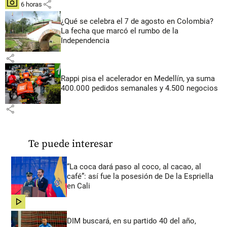
share
hace 6 horas
¿Qué se celebra el 7 de agosto en Colombia?
La fecha que marcó el rumbo de la
Independencia
share
Rappi pisa el acelerador en Medellín, ya suma
400.000 pedidos semanales y 4.500 negocios
share
Te puede interesar
“La coca dará paso al coco, al cacao, al
café”: así fue la posesión de De la Espriella
en Cali
share
DIM buscará, en su partido 40 del año,