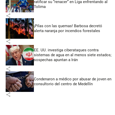
ratificar su “renacer” en Liga enfrentando al
Tolima
share
¡Pilas con las quemas! Barbosa decretó
alerta naranja por incendios forestales
share
EE. UU. investiga ciberataques contra
sistemas de agua en al menos siete estados;
sospechas apuntan a Irán
share
Condenaron a médico por abusar de joven en
consultorio del centro de Medellín
share