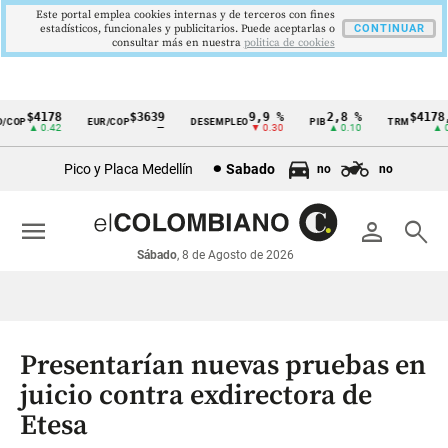
Este portal emplea cookies internas y de terceros con fines
estadísticos, funcionales y publicitarios. Puede aceptarlas o
CONTINUAR
consultar más en nuestra
politica de cookies
$4178
$3639
9,9 %
2,8 %
$4178,2
COP
EUR/COP
DESEMPLEO
PIB
TRM
Cintillo
▲ 0.42
—
▼ 0.30
▲ 0.10
▲ 0.4
de
Pico y Placa Medellín
Sabado
no
no
indicadores
económicos
menu
person
search
Colombia
Sábado
, 8 de Agosto de 2026
Presentarían nuevas pruebas en
juicio contra exdirectora de
Etesa