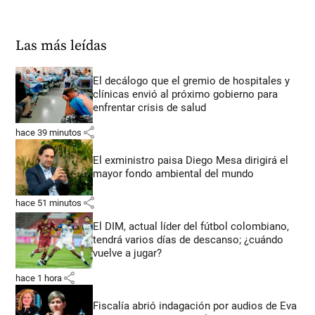
Las más leídas
El decálogo que el gremio de hospitales y
clínicas envió al próximo gobierno para
enfrentar crisis de salud
share
hace 39 minutos
El exministro paisa Diego Mesa dirigirá el
mayor fondo ambiental del mundo
share
hace 51 minutos
El DIM, actual líder del fútbol colombiano,
tendrá varios días de descanso; ¿cuándo
vuelve a jugar?
share
hace 1 hora
Fiscalía abrió indagación por audios de Eva