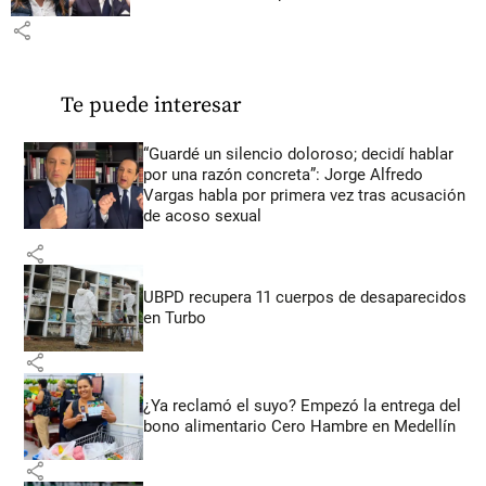
share
Te puede interesar
“Guardé un silencio doloroso; decidí hablar
por una razón concreta”: Jorge Alfredo
Vargas habla por primera vez tras acusación
de acoso sexual
share
UBPD recupera 11 cuerpos de desaparecidos
en Turbo
share
¿Ya reclamó el suyo? Empezó la entrega del
bono alimentario Cero Hambre en Medellín
share