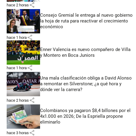
share
hace 2 horas
Consejo Gremial le entrega al nuevo gobierno
la hoja de ruta para reactivar el crecimiento
económico
share
hace 1 hora
Enner Valencia es nuevo compañero de Villa
y Montero en Boca Juniors
share
hace 1 hora
Una mala clasificación obliga a David Alonso
a remontar en Silverstone; ¿a qué hora y
dónde ver la carrera?
share
hace 2 horas
Colombianos ya pagaron $8,4 billones por el
4x1.000 en 2026; De la Espriella propone
eliminarlo
share
hace 3 horas