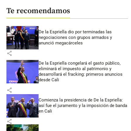
Te recomendamos
De la Espriella dio por terminadas las
negociaciones con grupos armados y
anunció megacárceles
share
De la Espriella congelará el gasto público,
eliminará el impuesto al patrimonio y
desarrollará el fracking: primeros anuncios
desde Cali
share
Comienza la presidencia de De la Espriella:
así fue el juramento y la imposición de banda
en Cali
share