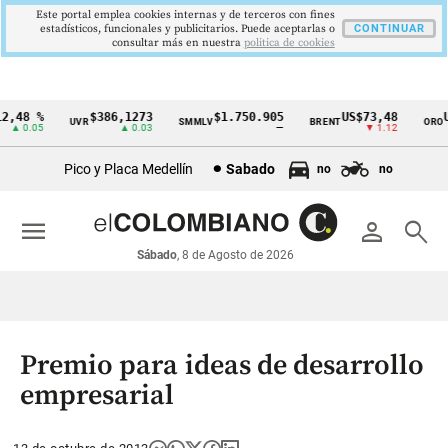
Este portal emplea cookies internas y de terceros con fines
estadísticos, funcionales y publicitarios. Puede aceptarlas o
CONTINUAR
consultar más en nuestra
politica de cookies
,48 %
$386,1273
$1.750.905
US$73,48
US
UVR
SMMLV
BRENT
ORO
Cintillo
▲ 0.05
▲ 0.03
—
▼ 1.12
de
Pico y Placa Medellín
Sabado
no
no
indicadores
económicos
menu
person
search
Colombia
Sábado
, 8 de Agosto de 2026
Premio para ideas de desarrollo
empresarial