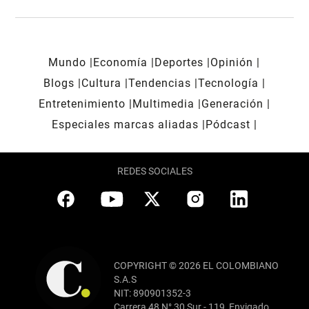
Mundo
Economía
Deportes
Opinión
Blogs
Cultura
Tendencias
Tecnología
Entretenimiento
Multimedia
Generación
Especiales marcas aliadas
Pódcast
REDES SOCIALES
COPYRIGHT © 2026 EL COLOMBIANO
S.A.S
NIT: 890901352-3
Carrera 48 N° 30 Sur - 119, Envigado,