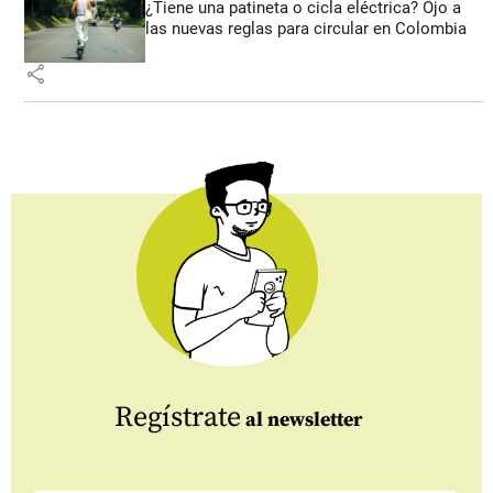
¿Tiene una patineta o cicla eléctrica? Ojo a
las nuevas reglas para circular en Colombia
share
Regístrate
al newsletter