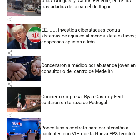
Alias ‘Douglas’ y ‘Carlos Pesebre’, entre los
trasladados de la cárcel de Itagüí
share
EE. UU. investiga ciberataques contra
sistemas de agua en al menos siete estados;
sospechas apuntan a Irán
share
Condenaron a médico por abusar de joven en
consultorio del centro de Medellín
share
Concierto sorpresa: Ryan Castro y Feid
cantaron en terraza de Pedregal
share
Ponen lupa a contrato para dar atención a
pacientes con VIH que la Nueva EPS terminó