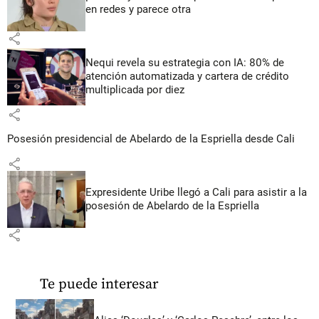
en redes y parece otra
share
Nequi revela su estrategia con IA: 80% de
atención automatizada y cartera de crédito
multiplicada por diez
share
Posesión presidencial de Abelardo de la Espriella desde Cali
share
Expresidente Uribe llegó a Cali para asistir a la
posesión de Abelardo de la Espriella
share
Te puede interesar