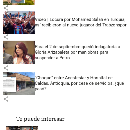
share
Video | Locura por Mohamed Salah en Turquía;
así recibieron al nuevo jugador del Trabzonspor
share
Para el 2 de septiembre quedó indagatoria a
Gloria Arizabaleta por maniobras para
suspender a Petro
share
“Choque” entre Anestesiar y Hospital de
Caldas, Antioquia, por cese de servicios, ¿qué
pasó?
share
Te puede interesar