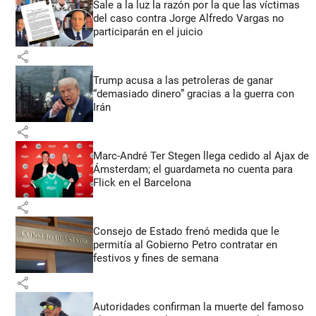
Sale a la luz la razón por la que las víctimas
del caso contra Jorge Alfredo Vargas no
participarán en el juicio
share
Trump acusa a las petroleras de ganar
“demasiado dinero” gracias a la guerra con
Irán
share
Marc-André Ter Stegen llega cedido al Ajax de
Ámsterdam; el guardameta no cuenta para
Flick en el Barcelona
share
Consejo de Estado frenó medida que le
permitía al Gobierno Petro contratar en
festivos y fines de semana
share
Autoridades confirman la muerte del famoso