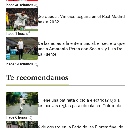
share
hace 48 minutos
¡Se queda!: Vinicius seguirá en el Real Madrid
hasta 2032
share
hace 1 hora
De las aulas a la élite mundial: el secreto que
une a Amaranto Perea con Scaloni y Luis De
La Fuente
share
hace 54 minutos
Te recomendamos
¿Tiene una patineta o cicla eléctrica? Ojo a
las nuevas reglas para circular en Colombia
share
hace 6 horas
6 de agosto en la Feria de las Flores: final de