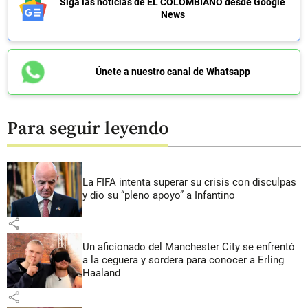
Siga las noticias de EL COLOMBIANO desde Google
News
Únete a nuestro canal de Whatsapp
Para seguir leyendo
La FIFA intenta superar su crisis con disculpas
y dio su “pleno apoyo” a Infantino
share
Un aficionado del Manchester City se enfrentó
a la ceguera y sordera para conocer a Erling
Haaland
share