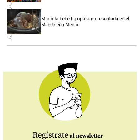
share
Murió la bebé hipopótamo rescatada en el
Magdalena Medio
share
Regístrate
al newsletter