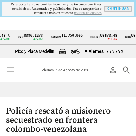
Este portal emplea cookies internas y de terceros con fines
estadísticos, funcionales y publicitarios. Puede aceptarlas o
CONTINUAR
consultar más en nuestra
politica de cookies
8 %
$386,1273
$1.750.905
US$73,48
US$
UVR
SMMLV
BRENT
ORO
Cintillo
0.05
▲ 0.03
—
▼ 1.12
de
Pico y Placa Medellín
Viernes
7 y 9
7 y 9
indicadores
económicos
menu
person
search
Viernes
, 7 de Agosto de 2026
Colombia
Policía rescató a misionero
secuestrado en frontera
colombo-venezolana