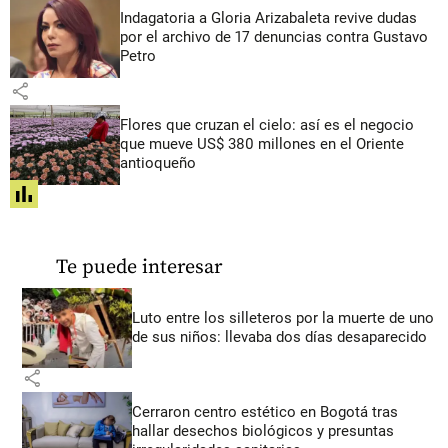
Indagatoria a Gloria Arizabaleta revive dudas
por el archivo de 17 denuncias contra Gustavo
Petro
share
Flores que cruzan el cielo: así es el negocio
que mueve US$ 380 millones en el Oriente
antioqueño
share
Te puede interesar
Luto entre los silleteros por la muerte de uno
de sus niños: llevaba dos días desaparecido
share
Cerraron centro estético en Bogotá tras
hallar desechos biológicos y presuntas