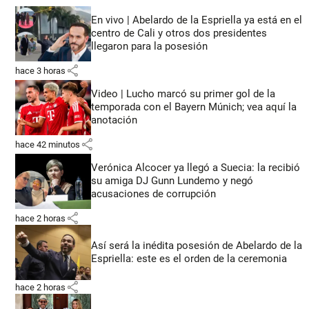
En vivo | Abelardo de la Espriella ya está en el
centro de Cali y otros dos presidentes
llegaron para la posesión
share
hace 3 horas
Video | Lucho marcó su primer gol de la
temporada con el Bayern Múnich; vea aquí la
anotación
share
hace 42 minutos
Verónica Alcocer ya llegó a Suecia: la recibió
su amiga DJ Gunn Lundemo y negó
acusaciones de corrupción
share
hace 2 horas
Así será la inédita posesión de Abelardo de la
Espriella: este es el orden de la ceremonia
share
hace 2 horas