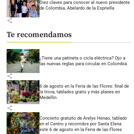
Diez claves para conocer al nuevo presidente
de Colombia, Abelardo de la Espriella
share
Te recomendamos
¿Tiene una patineta o cicla eléctrica? Ojo a
las nuevas reglas para circular en Colombia
share
6 de agosto en la Feria de las Flores: final de
la trova, tablados gratis y más planes en
Medellín
share
Concierto gratuito de Arelys Henao, tablado
en el Centro y recorridos por Santa Elena
este 6 de agosto en la Feria de las Flores