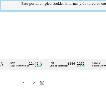
Este portal emplea cookies internas y de terceros con
12,48 %
$386,1273
$1.
DTF
UVR
SMMLV
Cintillo
Dep. Término Fijo
Unidad Valor Real
Salario Mínimo
▲ 0.05
▲ 0.03
de
indicadores
graphic_eq
play_arrow
photo_camera
económicos
Colombia