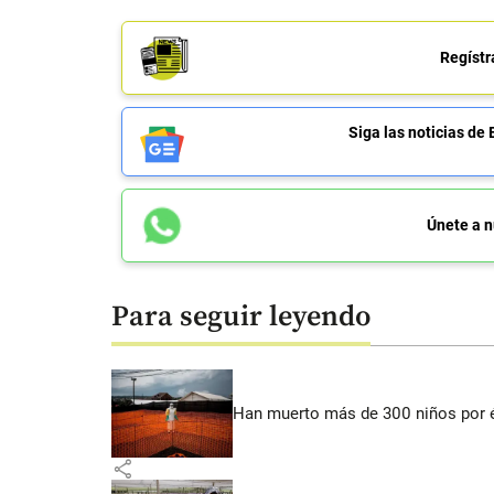
Regístr
Siga las noticias 
Únete a n
Para seguir leyendo
Han muerto más de 300 niños por 
share