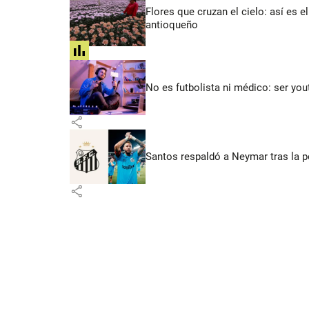
Flores que cruzan el cielo: así es
antioqueño
share
No es futbolista ni médico: ser yo
share
Santos respaldó a Neymar tras la p
share