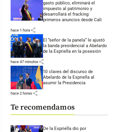
gasto público, eliminará el
impuesto al patrimonio y
desarrollará el fracking:
primeros anuncios desde Cali
share
hace 1 hora
El “señor de la panela” le ajustó
la banda presidencial a Abelardo
de la Espriella en la posesión
share
hace 47 minutos
10 claves del discurso de
Abelardo de la Espriella al
asumir la Presidencia
share
hace 2 horas
Te recomendamos
De la Espriella dio por