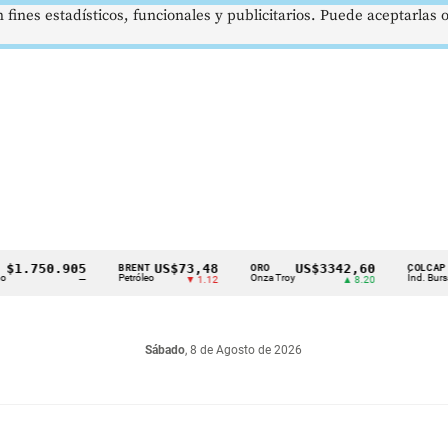
 fines estadísticos, funcionales y publicitarios. Puede aceptarlas
750.905
US$73,48
US$3342,60
16
BRENT
ORO
COLCAP
Petróleo
Onza Troy
Índ. Bursátil
—
▼ 1.12
▲ 8.20
Sábado
, 8 de Agosto de 2026