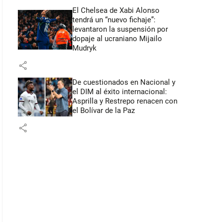
El Chelsea de Xabi Alonso
tendrá un “nuevo fichaje”:
levantaron la suspensión por
dopaje al ucraniano Mijailo
Mudryk
share
De cuestionados en Nacional y
el DIM al éxito internacional:
Asprilla y Restrepo renacen con
el Bolívar de la Paz
share