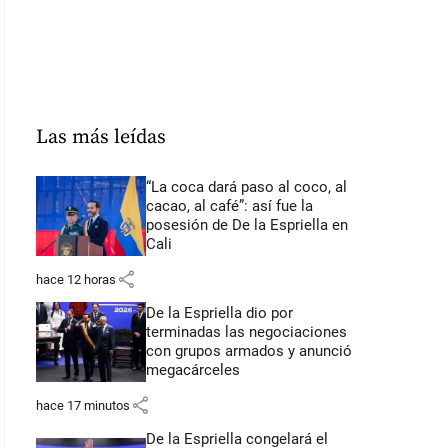
Las más leídas
“La coca dará paso al coco, al
cacao, al café”: así fue la
posesión de De la Espriella en
Cali
share
hace 12 horas
De la Espriella dio por
terminadas las negociaciones
con grupos armados y anunció
megacárceles
share
hace 17 minutos
De la Espriella congelará el