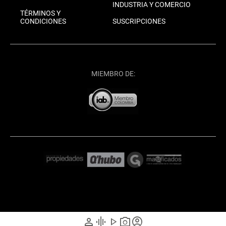
INDUSTRIA Y COMERCIO
TÉRMINOS Y
CONDICIONES
SUSCRIPCIONES
MIEMBRO DE:
person
graphic_eq
play_arrow
photo_camera
account_circle