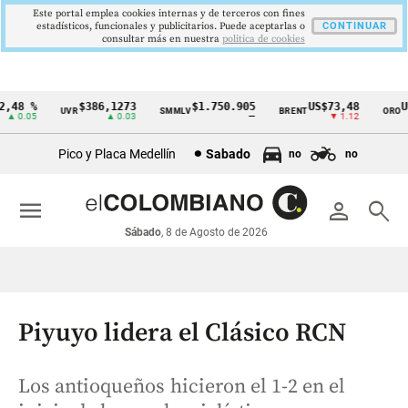
Este portal emplea cookies internas y de terceros con fines
estadísticos, funcionales y publicitarios. Puede aceptarlas o
CONTINUAR
consultar más en nuestra
politica de cookies
48 %
$386,1273
$1.750.905
US$73,48
US$
UVR
SMMLV
BRENT
ORO
Cintillo
 0.05
▲ 0.03
—
▼ 1.12
de
Pico y Placa Medellín
Sabado
no
no
indicadores
económicos
menu
person
search
Colombia
Sábado
, 8 de Agosto de 2026
Piyuyo lidera el Clásico RCN
Los antioqueños hicieron el 1-2 en el