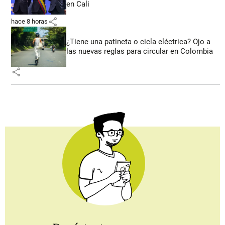
en Cali
share
hace 8 horas
¿Tiene una patineta o cicla eléctrica? Ojo a
las nuevas reglas para circular en Colombia
share