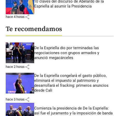
10 claves del discurso de Abelardo de la
Espriella al asumir la Presidencia
share
hace 4 horas
Te recomendamos
De la Espriella dio por terminadas las
negociaciones con grupos armados y
anunció megacárceles
share
hace 2 horas
De la Espriella congelará el gasto público,
eliminará el impuesto al patrimonio y
desarrollará el fracking: primeros anuncios
desde Cali
share
hace 3 horas
Comienza la presidencia de De la Espriella:
así fue el juramento y la imposición de banda