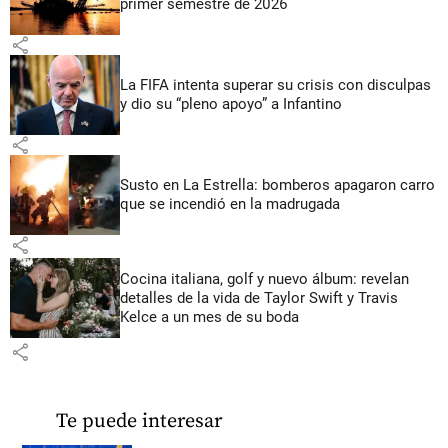
primer semestre de 2026
share
La FIFA intenta superar su crisis con disculpas
y dio su “pleno apoyo” a Infantino
share
Susto en La Estrella: bomberos apagaron carro
que se incendió en la madrugada
share
Cocina italiana, golf y nuevo álbum: revelan
detalles de la vida de Taylor Swift y Travis
Kelce a un mes de su boda
share
Te puede interesar