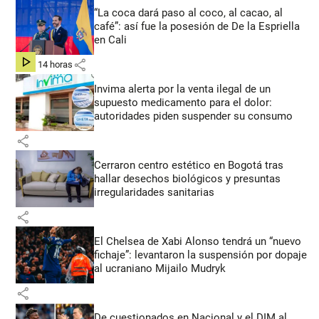
“La coca dará paso al coco, al cacao, al
café”: así fue la posesión de De la Espriella
en Cali
share
hace 14 horas
Invima alerta por la venta ilegal de un
supuesto medicamento para el dolor:
autoridades piden suspender su consumo
share
Cerraron centro estético en Bogotá tras
hallar desechos biológicos y presuntas
irregularidades sanitarias
share
El Chelsea de Xabi Alonso tendrá un “nuevo
fichaje”: levantaron la suspensión por dopaje
al ucraniano Mijailo Mudryk
share
De cuestionados en Nacional y el DIM al