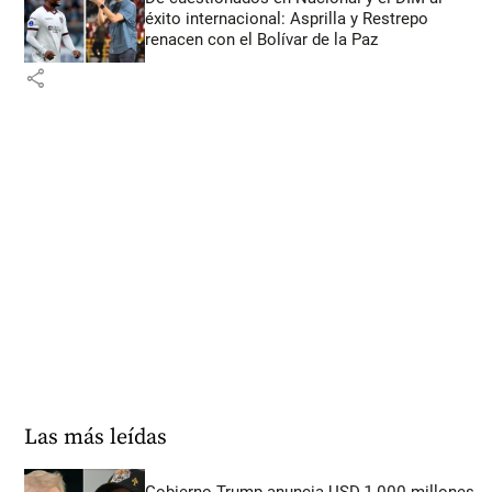
éxito internacional: Asprilla y Restrepo
renacen con el Bolívar de la Paz
share
Las más leídas
Gobierno Trump anuncia USD 1.000 millones