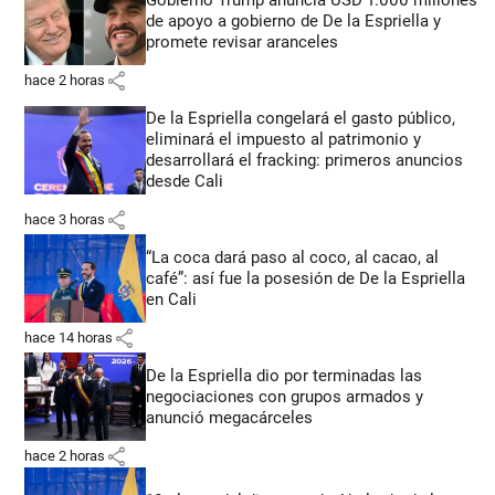
de apoyo a gobierno de De la Espriella y
promete revisar aranceles
share
hace 2 horas
De la Espriella congelará el gasto público,
eliminará el impuesto al patrimonio y
desarrollará el fracking: primeros anuncios
desde Cali
share
hace 3 horas
“La coca dará paso al coco, al cacao, al
café”: así fue la posesión de De la Espriella
en Cali
share
hace 14 horas
De la Espriella dio por terminadas las
negociaciones con grupos armados y
anunció megacárceles
share
hace 2 horas