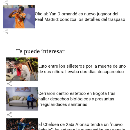
share
Oficial: Yan Diomandé es nuevo jugador del
Real Madrid; conozca los detalles del traspaso
share
Te puede interesar
Luto entre los silleteros por la muerte de uno
de sus niños: llevaba dos días desaparecido
share
Cerraron centro estético en Bogotá tras
hallar desechos biológicos y presuntas
irregularidades sanitarias
share
El Chelsea de Xabi Alonso tendrá un “nuevo
fichaje”: levantaron la suspensión por dopaje