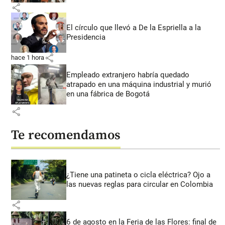
share
El círculo que llevó a De la Espriella a la
Presidencia
share
hace 1 hora
Empleado extranjero habría quedado
atrapado en una máquina industrial y murió
en una fábrica de Bogotá
share
Te recomendamos
¿Tiene una patineta o cicla eléctrica? Ojo a
las nuevas reglas para circular en Colombia
share
6 de agosto en la Feria de las Flores: final de