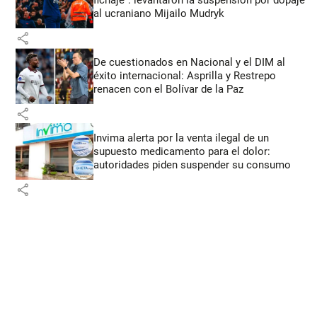
al ucraniano Mijailo Mudryk
share
De cuestionados en Nacional y el DIM al
éxito internacional: Asprilla y Restrepo
renacen con el Bolívar de la Paz
share
Invima alerta por la venta ilegal de un
supuesto medicamento para el dolor:
autoridades piden suspender su consumo
share