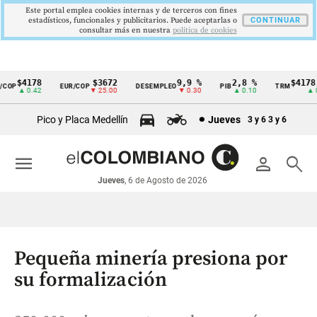
Este portal emplea cookies internas y de terceros con fines
estadísticos, funcionales y publicitarios. Puede aceptarlas o
CONTINUAR
consultar más en nuestra
politica de cookies
$4178
$3672
9,9 %
2,8 %
$4178,2
OP
EUR/COP
DESEMPLEO
PIB
TRM
Cintillo
▲ 0.42
▼ 25.00
▼ 0.30
▲ 0.10
▲ 0.4
de
Pico y Placa Medellín
Jueves
3 y 6
3 y 6
indicadores
económicos
menu
person
search
Colombia
Jueves
, 6 de Agosto de 2026
Pequeña minería presiona por
su formalización