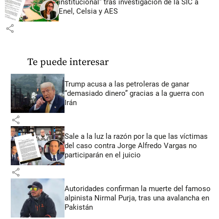
institucional” tras investigación de la SIC a
Enel, Celsia y AES
share
Te puede interesar
Trump acusa a las petroleras de ganar
“demasiado dinero” gracias a la guerra con
Irán
share
Sale a la luz la razón por la que las víctimas
del caso contra Jorge Alfredo Vargas no
participarán en el juicio
share
Autoridades confirman la muerte del famoso
alpinista Nirmal Purja, tras una avalancha en
Pakistán