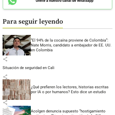
Únete a nuestro canal de Whatsapp
Para seguir leyendo
“El 94% de la cocaína proviene de Colombia”:
Nate Morris, candidato a embajador de EE. UU.
en Colombia
share
Situación de seguridad en Cali
share
¿Qué prefieren los lectores, historias escritas
por IA o por humanos? Esto dice un estudio
share
Acolgen denuncia supuesto “hostigamiento