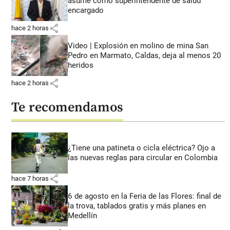
asume como superintendente de salud
encargado
share
hace 2 horas
Video | Explosión en molino de mina San
Pedro en Marmato, Caldas, deja al menos 20
heridos
share
hace 2 horas
Te recomendamos
¿Tiene una patineta o cicla eléctrica? Ojo a
las nuevas reglas para circular en Colombia
share
hace 7 horas
6 de agosto en la Feria de las Flores: final de
la trova, tablados gratis y más planes en
Medellín