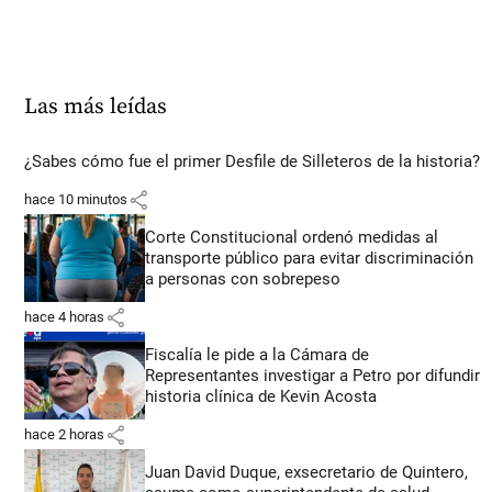
Las más leídas
¿Sabes cómo fue el primer Desfile de Silleteros de la historia?
share
hace 10 minutos
Corte Constitucional ordenó medidas al
transporte público para evitar discriminación
a personas con sobrepeso
share
hace 4 horas
Fiscalía le pide a la Cámara de
Representantes investigar a Petro por difundir
historia clínica de Kevin Acosta
share
hace 2 horas
Juan David Duque, exsecretario de Quintero,