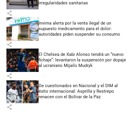
irregularidades sanitarias
share
Invima alerta por la venta ilegal de un
supuesto medicamento para el dolor:
autoridades piden suspender su consumo
share
El Chelsea de Xabi Alonso tendrá un “nuevo
fichaje”: levantaron la suspensión por dopaje
al ucraniano Mijailo Mudryk
share
De cuestionados en Nacional y el DIM al
éxito internacional: Asprilla y Restrepo
renacen con el Bolívar de la Paz
share