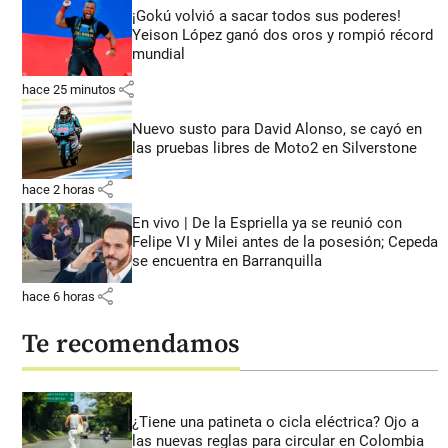
¡Gokú volvió a sacar todos sus poderes!
Yeison López ganó dos oros y rompió récord
mundial
share
hace 25 minutos
Nuevo susto para David Alonso, se cayó en
las pruebas libres de Moto2 en Silverstone
share
hace 2 horas
En vivo | De la Espriella ya se reunió con
Felipe VI y Milei antes de la posesión; Cepeda
se encuentra en Barranquilla
share
hace 6 horas
Te recomendamos
¿Tiene una patineta o cicla eléctrica? Ojo a
las nuevas reglas para circular en Colombia