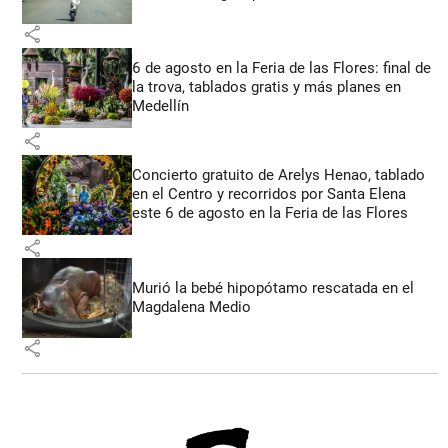
share
6 de agosto en la Feria de las Flores: final de
la trova, tablados gratis y más planes en
Medellín
share
Concierto gratuito de Arelys Henao, tablado
en el Centro y recorridos por Santa Elena
este 6 de agosto en la Feria de las Flores
share
Murió la bebé hipopótamo rescatada en el
Magdalena Medio
share