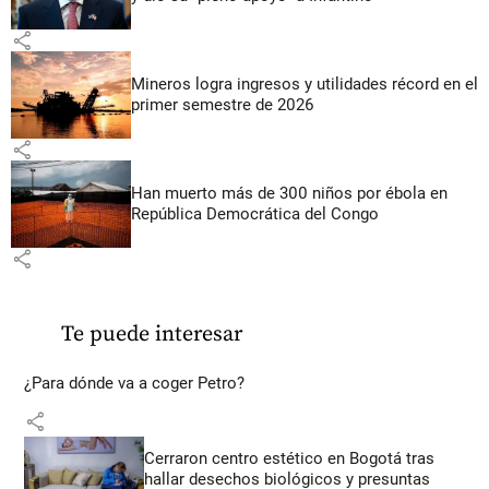
share
Mineros logra ingresos y utilidades récord en el
primer semestre de 2026
share
Han muerto más de 300 niños por ébola en
República Democrática del Congo
share
Te puede interesar
¿Para dónde va a coger Petro?
share
Cerraron centro estético en Bogotá tras
hallar desechos biológicos y presuntas