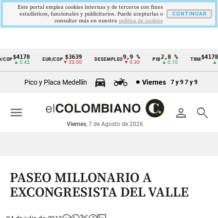
Este portal emplea cookies internas y de terceros con fines
estadísticos, funcionales y publicitarios. Puede aceptarlas o
CONTINUAR
consultar más en nuestra
politica de cookies
$4178
$3639
9,9 %
2,8 %
$4178,
COP
EUR/COP
DESEMPLEO
PIB
TRM
Cintillo
▲ 0.42
▼ 33.00
▼ 0.30
▲ 0.10
▲ 0.
de
Pico y Placa Medellín
Viernes
7 y 9
7 y 9
indicadores
económicos
menu
person
search
Colombia
Viernes
, 7 de Agosto de 2026
PASEO MILLONARIO A
EXCONGRESISTA DEL VALLE