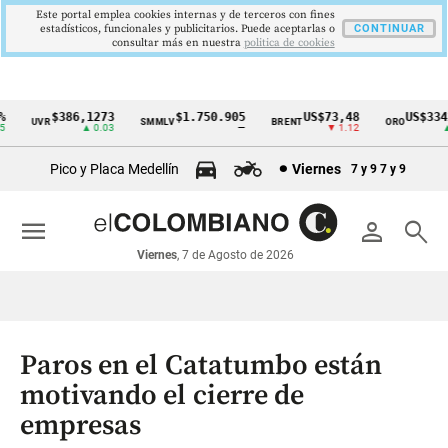
Este portal emplea cookies internas y de terceros con fines
estadísticos, funcionales y publicitarios. Puede aceptarlas o
CONTINUAR
consultar más en nuestra
politica de cookies
$386,1273
$1.750.905
US$73,48
US$3342
UVR
SMMLV
BRENT
ORO
Cintillo
▲ 0.03
—
▼ 1.12
▲ 8
de
Pico y Placa Medellín
Viernes
7 y 9
7 y 9
indicadores
económicos
menu
person
search
Colombia
Viernes
, 7 de Agosto de 2026
Paros en el Catatumbo están
motivando el cierre de
empresas