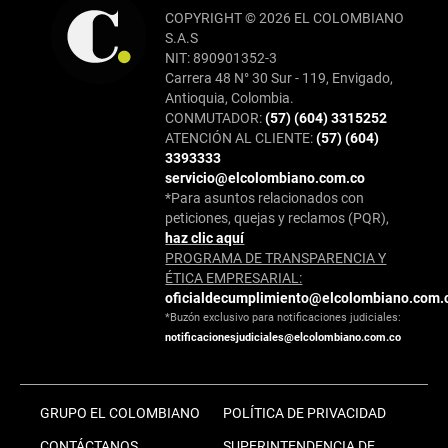
COPYRIGHT © 2026 EL COLOMBIANO
S.A.S
NIT: 890901352-3
Carrera 48 N° 30 Sur - 119, Envigado,
Antioquia, Colombia.
CONMUTADOR:
(57) (604) 3315252
ATENCIÓN AL CLIENTE:
(57) (604)
3393333
servicio@elcolombiano.com.co
*Para asuntos relacionados con
peticiones, quejas y reclamos (PQR),
haz clic aquí
PROGRAMA DE TRANSPARENCIA Y
ÉTICA EMPRESARIAL:
oficialdecumplimiento@elcolombiano.com.
*Buzón exclusivo para notificaciones judiciales:
notificacionesjudiciales@elcolombiano.com.co
GRUPO EL COLOMBIANO
POLÍTICA DE PRIVACIDAD
CONTÁCTANOS
SUPERINTENDENCIA DE