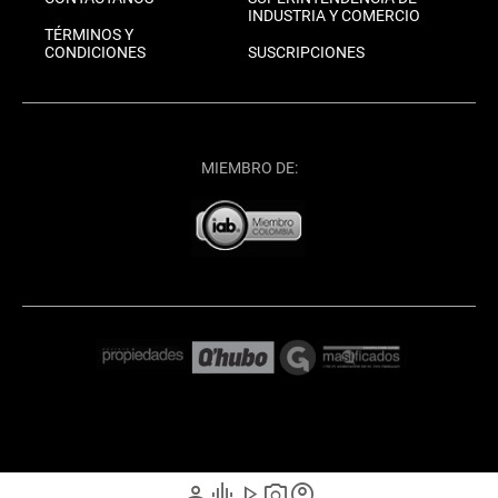
INDUSTRIA Y COMERCIO
TÉRMINOS Y
CONDICIONES
SUSCRIPCIONES
MIEMBRO DE:
person
graphic_eq
play_arrow
photo_camera
account_circle