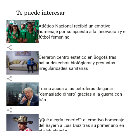
Te puede interesar
Atlético Nacional recibió un emotivo
homenaje por su apuesta a la innovación y el
fútbol femenino
share
Cerraron centro estético en Bogotá tras
hallar desechos biológicos y presuntas
irregularidades sanitarias
share
Trump acusa a las petroleras de ganar
“demasiado dinero” gracias a la guerra con
Irán
share
“¡Qué alegría tenerte!”: el emotivo homenaje
del Bayern a Luis Díaz tras su primer año en
el club alemán