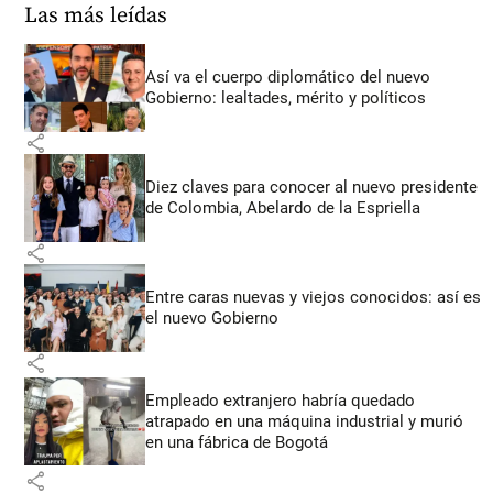
Las más leídas
Así va el cuerpo diplomático del nuevo
Gobierno: lealtades, mérito y políticos
share
Diez claves para conocer al nuevo presidente
de Colombia, Abelardo de la Espriella
share
Entre caras nuevas y viejos conocidos: así es
el nuevo Gobierno
share
Empleado extranjero habría quedado
atrapado en una máquina industrial y murió
en una fábrica de Bogotá
share