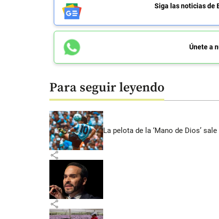
Siga las noticias 
Únete a n
Para seguir leyendo
La pelota de la ‘Mano de Dios’ sale
share
share