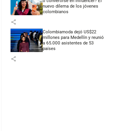
o convertirse en influencer? El
nuevo dilema de los jóvenes
colombianos
share
Colombiamoda dejó US$22
millones para Medellín y reunió
a 65.000 asistentes de 53
países
share