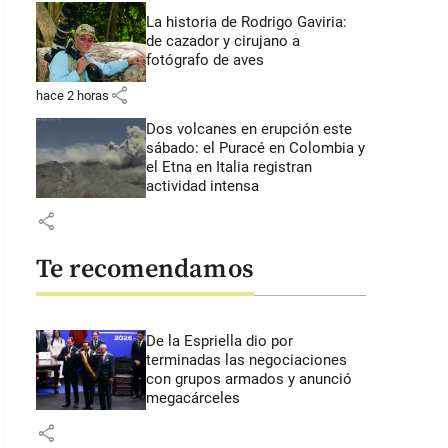
La historia de Rodrigo Gaviria:
de cazador y cirujano a
fotógrafo de aves
share
hace 2 horas
Dos volcanes en erupción este
sábado: el Puracé en Colombia y
el Etna en Italia registran
actividad intensa
share
Te recomendamos
De la Espriella dio por
terminadas las negociaciones
con grupos armados y anunció
megacárceles
share