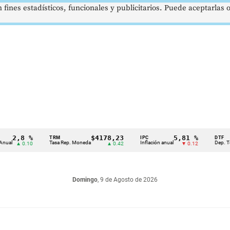
 fines estadísticos, funcionales y publicitarios. Puede aceptarlas
2,8 %
$4178,23
5,81 %
TRM
IPC
DTF
Tasa Rep. Moneda
Inflación anual
Dep. Término
▲ 0.10
▲ 0.42
▼ 0.12
Domingo
, 9 de Agosto de 2026