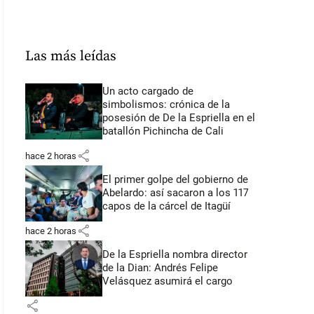
Las más leídas
Un acto cargado de
simbolismos: crónica de la
posesión de De la Espriella en el
batallón Pichincha de Cali
share
hace 2 horas
El primer golpe del gobierno de
Abelardo: así sacaron a los 117
capos de la cárcel de Itagüí
share
hace 2 horas
De la Espriella nombra director
de la Dian: Andrés Felipe
Velásquez asumirá el cargo
share