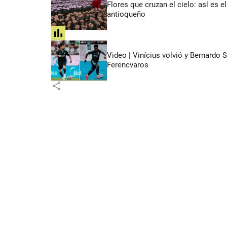
Flores que cruzan el cielo: así es
antioqueño
share
Video | Vinícius volvió y Bernardo 
Ferencvaros
share