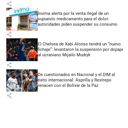
share
Invima alerta por la venta ilegal de un
supuesto medicamento para el dolor:
autoridades piden suspender su consumo
share
El Chelsea de Xabi Alonso tendrá un “nuevo
fichaje”: levantaron la suspensión por dopaje
al ucraniano Mijailo Mudryk
share
De cuestionados en Nacional y el DIM al
éxito internacional: Asprilla y Restrepo
renacen con el Bolívar de la Paz
share