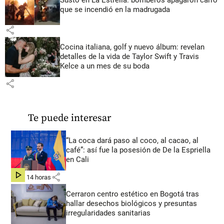
Susto en La Estrella: bomberos apagaron carro
que se incendió en la madrugada
share
Cocina italiana, golf y nuevo álbum: revelan
detalles de la vida de Taylor Swift y Travis
Kelce a un mes de su boda
share
Te puede interesar
“La coca dará paso al coco, al cacao, al
café”: así fue la posesión de De la Espriella
en Cali
share
hace 14 horas
Cerraron centro estético en Bogotá tras
hallar desechos biológicos y presuntas
irregularidades sanitarias