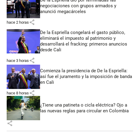
De la Espriella dio por terminadas las
negociaciones con grupos armados y
anunció megacárceles
share
hace 2 horas
De la Espriella congelará el gasto público,
eliminará el impuesto al patrimonio y
desarrollará el fracking: primeros anuncios
desde Cali
share
hace 3 horas
Comienza la presidencia de De la Espriella:
así fue el juramento y la imposición de banda
en Cali
share
hace 8 horas
¿Tiene una patineta o cicla eléctrica? Ojo a
las nuevas reglas para circular en Colombia
share