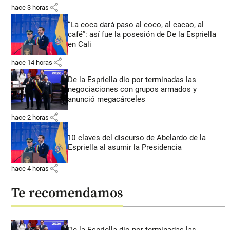
share
hace 3 horas
“La coca dará paso al coco, al cacao, al
café”: así fue la posesión de De la Espriella
en Cali
share
hace 14 horas
De la Espriella dio por terminadas las
negociaciones con grupos armados y
anunció megacárceles
share
hace 2 horas
10 claves del discurso de Abelardo de la
Espriella al asumir la Presidencia
share
hace 4 horas
Te recomendamos