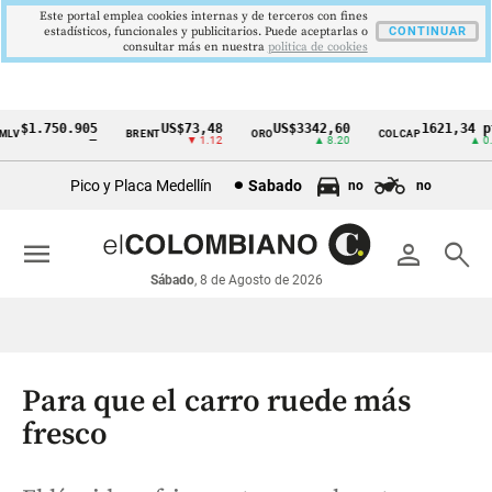
Este portal emplea cookies internas y de terceros con fines
estadísticos, funcionales y publicitarios. Puede aceptarlas o
CONTINUAR
consultar más en nuestra
politica de cookies
$1.750.905
US$73,48
US$3342,60
1621,34 pts
V
BRENT
ORO
COLCAP
Cintillo
—
▼ 1.12
▲ 8.20
▲ 0.67
de
Pico y Placa Medellín
Sabado
no
no
indicadores
económicos
menu
person
search
Colombia
Sábado
, 8 de Agosto de 2026
Para que el carro ruede más
fresco