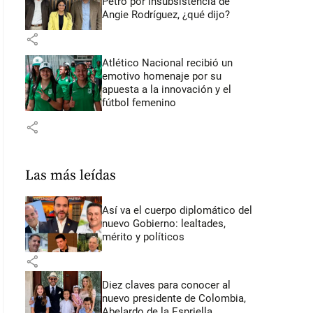
Petro por insubsistencia de
Angie Rodríguez, ¿qué dijo?
share
Atlético Nacional recibió un
emotivo homenaje por su
apuesta a la innovación y el
fútbol femenino
share
Las más leídas
Así va el cuerpo diplomático del
nuevo Gobierno: lealtades,
mérito y políticos
share
Diez claves para conocer al
nuevo presidente de Colombia,
Abelardo de la Espriella