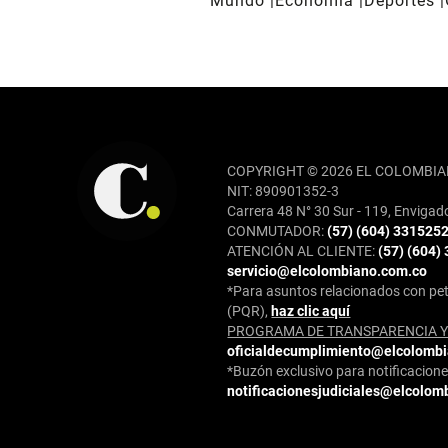
Mundo
Economía
Deportes
REDES SOCIALES
COPYRIGHT © 2026 EL COLOMBIA
NIT: 890901352-3
Carrera 48 N° 30 Sur - 119, Envigad
CONMUTADOR:
(57) (604) 331525
ATENCIÓN AL CLIENTE:
(57) (604)
servicio@elcolombiano.com.co
*Para asuntos relacionados con pet
(PQR),
haz clic aquí
PROGRAMA DE TRANSPARENCIA Y 
oficialdecumplimiento@elcolomb
*Buzón exclusivo para notificaciones
notificacionesjudiciales@elcolom