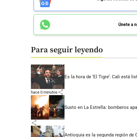
Únete a n
Para seguir leyendo
Es la hora de ‘El Tigre’: Cali está l
share
hace 0 minutos
Susto en La Estrella: bomberos ap
share
Antioquia es la segunda región de