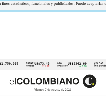
 fines estadísticos, funcionales y publicitarios. Puede aceptarlas
750.905
US$73,48
US$3342,60
162
BRENT
ORO
COLCAP
Petróleo
Onza Troy
Índ. Bursátil
—
▼ 1.12
▲ 8.20
Viernes
, 7 de Agosto de 2026