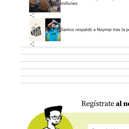
millones
share
Santos respaldó a Neymar tras la p
share
Regístrate
al n