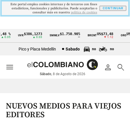
Este portal emplea cookies internas y de terceros con fines
estadísticos, funcionales y publicitarios. Puede aceptarlas o
CONTINUAR
consultar más en nuestra
politica de cookies
48 %
$386,1273
$1.750.905
US$73,48
US$
UVR
SMMLV
BRENT
ORO
Cintillo
0.05
▲ 0.03
—
▼ 1.12
de
Pico y Placa Medellín
Sabado
no
no
indicadores
económicos
menu
person
search
Colombia
Sábado
, 8 de Agosto de 2026
NUEVOS MEDIOS PARA VIEJOS
EDITORES