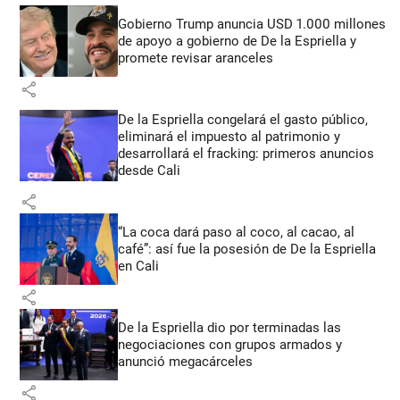
Gobierno Trump anuncia USD 1.000 millones
de apoyo a gobierno de De la Espriella y
promete revisar aranceles
share
De la Espriella congelará el gasto público,
eliminará el impuesto al patrimonio y
desarrollará el fracking: primeros anuncios
desde Cali
share
“La coca dará paso al coco, al cacao, al
café”: así fue la posesión de De la Espriella
en Cali
share
De la Espriella dio por terminadas las
negociaciones con grupos armados y
anunció megacárceles
share