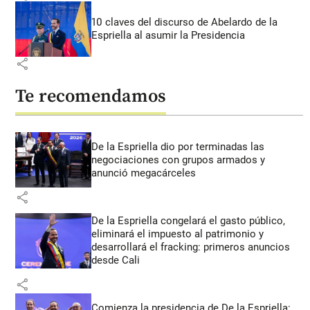
10 claves del discurso de Abelardo de la
Espriella al asumir la Presidencia
share
Te recomendamos
De la Espriella dio por terminadas las
negociaciones con grupos armados y
anunció megacárceles
share
De la Espriella congelará el gasto público,
eliminará el impuesto al patrimonio y
desarrollará el fracking: primeros anuncios
desde Cali
share
Comienza la presidencia de De la Espriella: