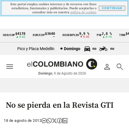
Este portal emplea cookies internas y de terceros con fines
estadísticos, funcionales y publicitarios. Puede aceptarlas o
CONTINUAR
consultar más en nuestra
politica de cookies
$4178
$3648
9,9 %
2,8 %
$41
USD/COP
EUR/COP
DESEMPLEO
PIB
TRM
Cintillo
▲ 0.42
—
▼ 0.30
▲ 0.10
de
Pico y Placa Medellín
Domingo
no
no
indicadores
económicos
menu
person
search
Colombia
Domingo
, 9 de Agosto de 2026
No se pierda en la Revista GTI
18 de agosto de 2012