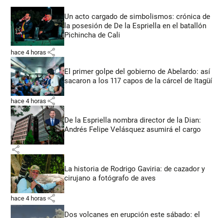
Un acto cargado de simbolismos: crónica de
la posesión de De la Espriella en el batallón
Pichincha de Cali
share
hace 4 horas
El primer golpe del gobierno de Abelardo: así
sacaron a los 117 capos de la cárcel de Itagüí
share
hace 4 horas
De la Espriella nombra director de la Dian:
Andrés Felipe Velásquez asumirá el cargo
share
La historia de Rodrigo Gaviria: de cazador y
cirujano a fotógrafo de aves
share
hace 4 horas
Dos volcanes en erupción este sábado: el