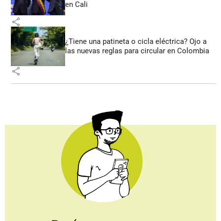
en Cali
share
¿Tiene una patineta o cicla eléctrica? Ojo a
las nuevas reglas para circular en Colombia
share