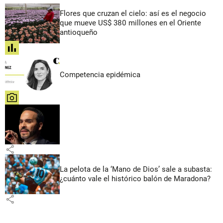
Flores que cruzan el cielo: así es el negocio
que mueve US$ 380 millones en el Oriente
antioqueño
share
Competencia epidémica
share
share
La pelota de la ‘Mano de Dios’ sale a subasta:
¿cuánto vale el histórico balón de Maradona?
share