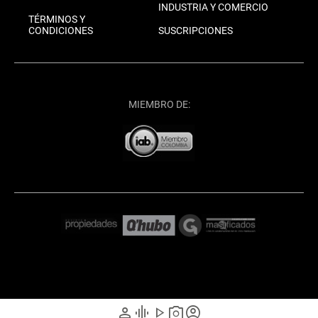
INDUSTRIA Y COMERCIO
TÉRMINOS Y
CONDICIONES
SUSCRIPCIONES
MIEMBRO DE:
person
graphic_eq
play_arrow
photo_camera
account_circle