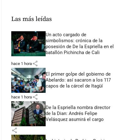
Las más leídas
Un acto cargado de
simbolismos: crónica de la
posesión de De la Espriella en el
batallón Pichincha de Cali
share
hace 1 hora
El primer golpe del gobierno de
Abelardo: así sacaron a los 117
capos de la cárcel de Itagüí
share
hace 1 hora
De la Espriella nombra director
de la Dian: Andrés Felipe
Velásquez asumirá el cargo
share