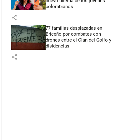
nuevo dilema de los jóvenes
colombianos
share
77 familias desplazadas en
Briceño por combates con
drones entre el Clan del Golfo y
disidencias
share