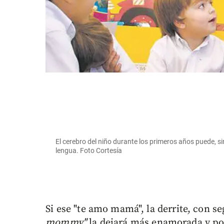
El cerebro del niño durante los primeros años puede, s
lengua. Foto Cortesía
Si ese "te amo mamá", la derrite, con 
mommy"
la dejará más enamorada y por