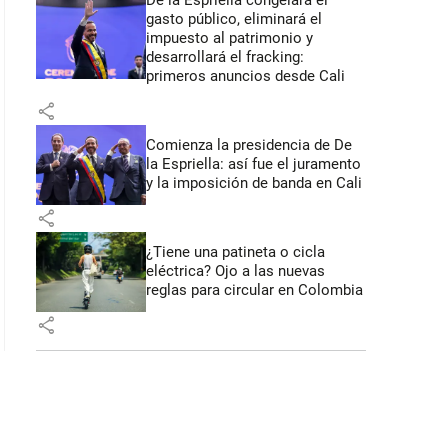
De la Espriella congelará el
gasto público, eliminará el
impuesto al patrimonio y
desarrollará el fracking:
primeros anuncios desde Cali
share
Comienza la presidencia de De
la Espriella: así fue el juramento
y la imposición de banda en Cali
share
¿Tiene una patineta o cicla
eléctrica? Ojo a las nuevas
reglas para circular en Colombia
share