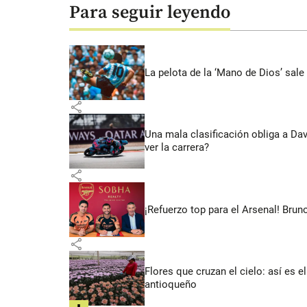
Para seguir leyendo
La pelota de la ‘Mano de Dios’ sale
share
Una mala clasificación obliga a Da
ver la carrera?
share
¡Refuerzo top para el Arsenal! Bru
share
Flores que cruzan el cielo: así es
antioqueño