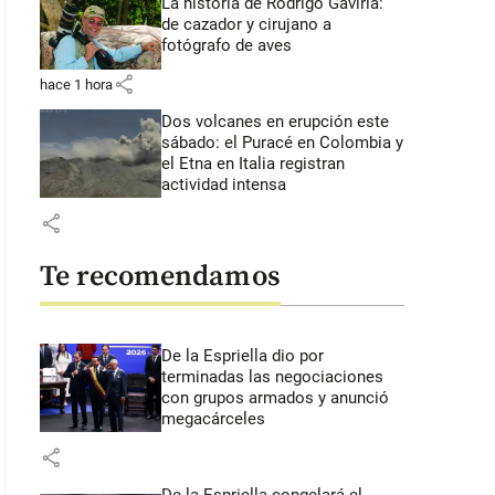
La historia de Rodrigo Gaviria:
de cazador y cirujano a
fotógrafo de aves
share
hace 1 hora
Dos volcanes en erupción este
sábado: el Puracé en Colombia y
el Etna en Italia registran
actividad intensa
share
Te recomendamos
De la Espriella dio por
terminadas las negociaciones
con grupos armados y anunció
megacárceles
share