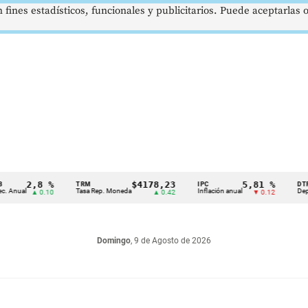
 fines estadísticos, funcionales y publicitarios. Puede aceptarlas
2,8 %
$4178,23
5,81 %
TRM
IPC
DTF
l
Tasa Rep. Moneda
Inflación anual
Dep. Términ
▲ 0.10
▲ 0.42
▼ 0.12
Domingo
, 9 de Agosto de 2026