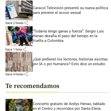
Caracol Televisión presentó su nueva política
para prevenir el acoso sexual
share
hace 2 horas
“Todavía tengo ganas y fuerza”: Sergio Luis
Henao desafía el paso del tiempo en la
Vuelta a Colombia
share
hace 1 hora
¿Qué prefieren los lectores, historias escritas
por IA o por humanos? Esto dice un estudio
share
hace 4 horas
Te recomendamos
Concierto gratuito de Arelys Henao, tablado
en el Centro y recorridos por Santa Elena