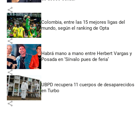
share
Colombia, entre las 15 mejores ligas del
mundo, según el ranking de Opta
share
Habrá mano a mano entre Herbert Vargas y
Posada en ‘Sírvalo pues de feria’
share
UBPD recupera 11 cuerpos de desaparecidos
en Turbo
share