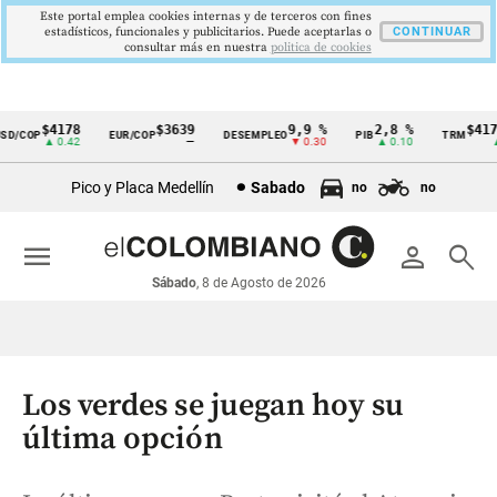
Este portal emplea cookies internas y de terceros con fines
estadísticos, funcionales y publicitarios. Puede aceptarlas o
CONTINUAR
consultar más en nuestra
politica de cookies
$4178
$3639
9,9 %
2,8 %
$4178,
/COP
EUR/COP
DESEMPLEO
PIB
TRM
Cintillo
▲ 0.42
—
▼ 0.30
▲ 0.10
▲ 0
de
Pico y Placa Medellín
Sabado
no
no
indicadores
económicos
menu
person
search
Colombia
Sábado
, 8 de Agosto de 2026
Los verdes se juegan hoy su
última opción