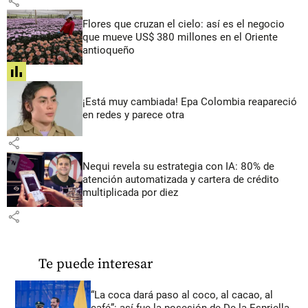
share
Flores que cruzan el cielo: así es el negocio
que mueve US$ 380 millones en el Oriente
antioqueño
share
¡Está muy cambiada! Epa Colombia reapareció
en redes y parece otra
share
Nequi revela su estrategia con IA: 80% de
atención automatizada y cartera de crédito
multiplicada por diez
share
Te puede interesar
“La coca dará paso al coco, al cacao, al
café”: así fue la posesión de De la Espriella