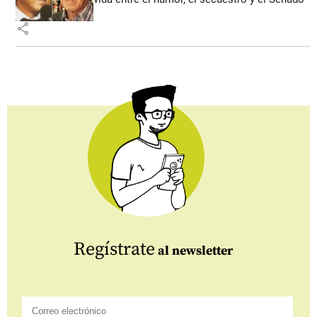
share
Regístrate
al newsletter