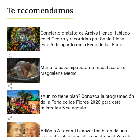
Te recomendamos
Concierto gratuito de Arelys Henao, tablado
en el Centro y recorridos por Santa Elena
este 6 de agosto en la Feria de las Flores
share
Murió la bebé hipopótamo rescatada en el
Magdalena Medio
share
¿Aún no tiene plan? Conozca la programación
de la Feria de las Flores 2026 para este
miércoles 5 de agosto
share
Adiós a Alfonso Lizarazo: los hitos de una
vida entre el humor, el secuestro y el Senado