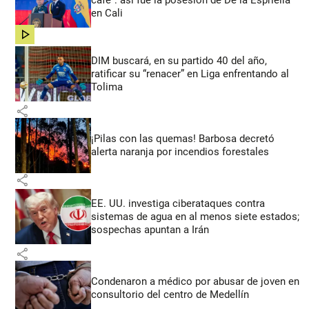
en Cali
share
DIM buscará, en su partido 40 del año,
ratificar su “renacer” en Liga enfrentando al
Tolima
share
¡Pilas con las quemas! Barbosa decretó
alerta naranja por incendios forestales
share
EE. UU. investiga ciberataques contra
sistemas de agua en al menos siete estados;
sospechas apuntan a Irán
share
Condenaron a médico por abusar de joven en
consultorio del centro de Medellín