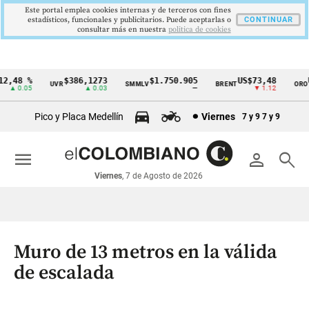
Este portal emplea cookies internas y de terceros con fines
estadísticos, funcionales y publicitarios. Puede aceptarlas o
CONTINUAR
consultar más en nuestra
politica de cookies
,48 %
$386,1273
$1.750.905
US$73,48
US
UVR
SMMLV
BRENT
ORO
Cintillo
▲ 0.05
▲ 0.03
—
▼ 1.12
de
Pico y Placa Medellín
Viernes
7 y 9
7 y 9
indicadores
económicos
menu
person
search
Colombia
Viernes
, 7 de Agosto de 2026
Muro de 13 metros en la válida
de escalada