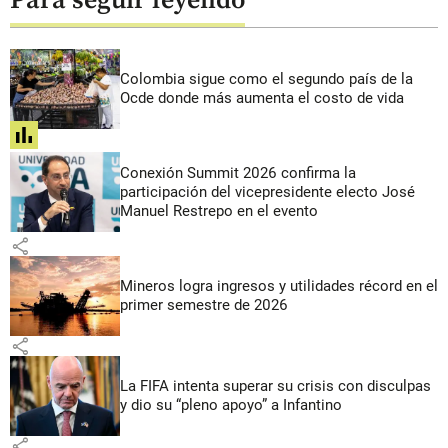
Para seguir leyendo
Colombia sigue como el segundo país de la
Ocde donde más aumenta el costo de vida
share
Conexión Summit 2026 confirma la
participación del vicepresidente electo José
Manuel Restrepo en el evento
share
Mineros logra ingresos y utilidades récord en el
primer semestre de 2026
share
La FIFA intenta superar su crisis con disculpas
y dio su “pleno apoyo” a Infantino
share