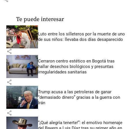
Te puede interesar
Luto entre los silleteros por la muerte de uno
de sus niños: llevaba dos días desaparecido
share
Cerraron centro estético en Bogotá tras
hallar desechos biológicos y presuntas
irregularidades sanitarias
share
Trump acusa a las petroleras de ganar
“demasiado dinero” gracias a la guerra con
Irán
share
“¡Qué alegría tenerte!”: el emotivo homenaje
del Bayern a Luis Díaz tras su primer año en