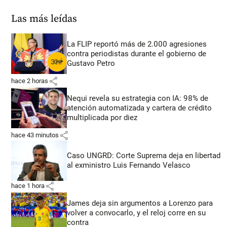
Las más leídas
La FLIP reportó más de 2.000 agresiones
contra periodistas durante el gobierno de
Gustavo Petro
share
hace 2 horas
Nequi revela su estrategia con IA: 98% de
atención automatizada y cartera de crédito
multiplicada por diez
share
hace 43 minutos
Caso UNGRD: Corte Suprema deja en libertad
al exministro Luis Fernando Velasco
share
hace 1 hora
James deja sin argumentos a Lorenzo para
volver a convocarlo, y el reloj corre en su
contra