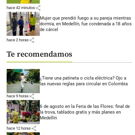
share
hace 42 minutos
Mujer que prendió fuego a su pareja mientras
dormía, en Medellín, fue condenada a 18 años
de cárcel
share
hace 2 horas
Te recomendamos
¿Tiene una patineta o cicla eléctrica? Ojo a
las nuevas reglas para circular en Colombia
share
hace 9 horas
6 de agosto en la Feria de las Flores: final de
la trova, tablados gratis y más planes en
Medellín
share
hace 12 horas