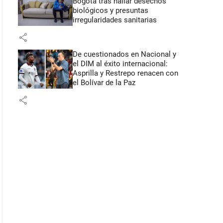
Bogotá tras hallar desechos
biológicos y presuntas
irregularidades sanitarias
share
De cuestionados en Nacional y
el DIM al éxito internacional:
Asprilla y Restrepo renacen con
el Bolívar de la Paz
share