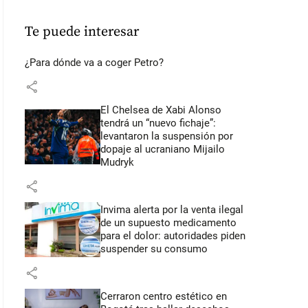
Te puede interesar
¿Para dónde va a coger Petro?
share
El Chelsea de Xabi Alonso
tendrá un “nuevo fichaje”:
levantaron la suspensión por
dopaje al ucraniano Mijailo
Mudryk
share
Invima alerta por la venta ilegal
de un supuesto medicamento
para el dolor: autoridades piden
suspender su consumo
share
Cerraron centro estético en