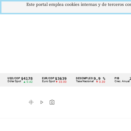
Este portal emplea cookies internas y de terceros con
$4178
$3639
9,9 %
2,8 
USD/COP
EUR/COP
DESEMPLEO
PIB
Cintillo
Dólar Spot
Euro Spot
Tasa Nacional
Crec. Anual
▲ 0.42
▼ 33.00
▼ 0.30
▲ 0.
de
indicadores
graphic_eq
play_arrow
photo_camera
económicos
Colombia