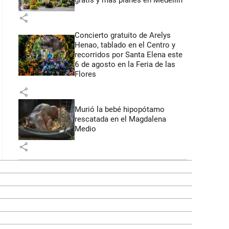
gratis y más planes en Medellín
share
Concierto gratuito de Arelys
Henao, tablado en el Centro y
recorridos por Santa Elena este
6 de agosto en la Feria de las
Flores
share
Murió la bebé hipopótamo
rescatada en el Magdalena
Medio
share