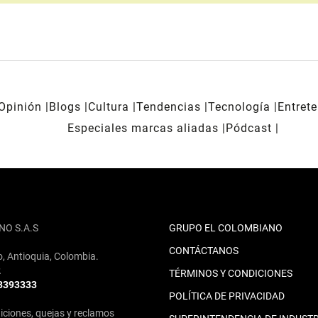
Opinión
Blogs
Cultura
Tendencias
Tecnología
Entret
Especiales marcas aliadas
Pódcast
NO S.A.S
GRUPO EL COLOMBIANO
CONTÁCTANOS
o, Antioquia, Colombia.
2
TÉRMINOS Y CONDICIONES
 3393333
POLÍTICA DE PRIVACIDAD
iciones, quejas y reclamos