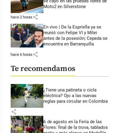
se cayó en las pruebas libres de
Moto2 en Silverstone
share
hace 2 horas
En vivo | De la Espriella ya se
reunió con Felipe VI y Milei
antes de la posesión; Cepeda se
encuentra en Barranquilla
share
hace 6 horas
Te recomendamos
¿Tiene una patineta o cicla
eléctrica? Ojo a las nuevas
reglas para circular en Colombia
share
6 de agosto en la Feria de las
Flores: final de la trova, tablados