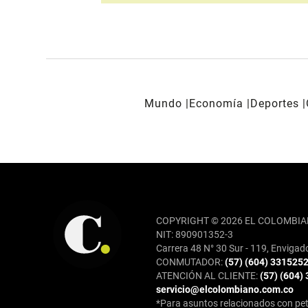
Mundo
Economía
Deportes
REDES SOCIALES
COPYRIGHT © 2026 EL COLOMBIA
NIT: 890901352-3
Carrera 48 N° 30 Sur - 119, Envigad
CONMUTADOR:
(57) (604) 331525
ATENCIÓN AL CLIENTE:
(57) (604)
servicio@elcolombiano.com.co
*Para asuntos relacionados con pet