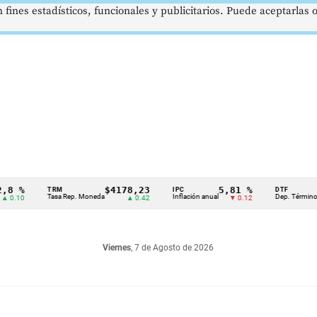
 fines estadísticos, funcionales y publicitarios. Puede aceptarlas
%
$4178,23
5,81 %
1
TRM
IPC
DTF
Tasa Rep. Moneda
Inflación anual
Dep. Término Fijo
10
▲ 0.42
▼ 0.12
Viernes
, 7 de Agosto de 2026