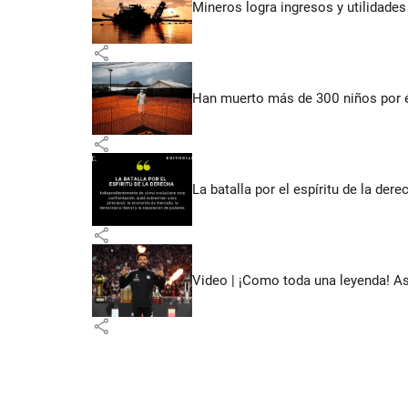
Mineros logra ingresos y utilidade
share
Han muerto más de 300 niños por 
share
La batalla por el espíritu de la dere
share
Video | ¡Como toda una leyenda! As
share