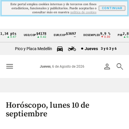
Este portal emplea cookies internas y de terceros con fines
estadísticos, funcionales y publicitarios. Puede aceptarlas o
CONTINUAR
consultar más en nuestra
politica de cookies
34 pts
$4178
$3697
9,9 %
2,8 %
USD/COP
EUR/COP
DESEMPLEO
PIB
Cintillo
▲ 0.67
▲ 0.42
—
▼ 0.30
▲ 0.10
de
Pico y Placa Medellín
Jueves
3 y 6
3 y 6
indicadores
económicos
menu
person
search
Jueves
, 6 de Agosto de 2026
Colombia
Horóscopo, lunes 10 de
septiembre