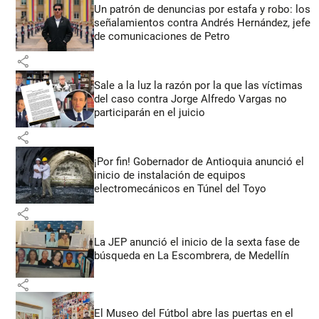
Un patrón de denuncias por estafa y robo: los
señalamientos contra Andrés Hernández, jefe
de comunicaciones de Petro
share
Sale a la luz la razón por la que las víctimas
del caso contra Jorge Alfredo Vargas no
participarán en el juicio
share
¡Por fin! Gobernador de Antioquia anunció el
inicio de instalación de equipos
electromecánicos en Túnel del Toyo
share
La JEP anunció el inicio de la sexta fase de
búsqueda en La Escombrera, de Medellín
share
El Museo del Fútbol abre las puertas en el