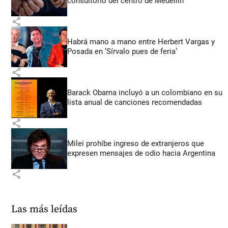
consultorio del centro de Medellín
share
Habrá mano a mano entre Herbert Vargas y
Posada en ‘Sírvalo pues de feria’
share
Barack Obama incluyó a un colombiano en su
lista anual de canciones recomendadas
share
Milei prohíbe ingreso de extranjeros que
expresen mensajes de odio hacia Argentina
share
Las más leídas