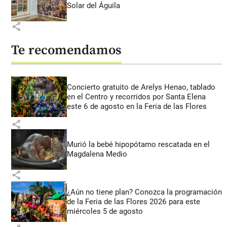
Solar del Águila
share
Te recomendamos
Concierto gratuito de Arelys Henao, tablado
en el Centro y recorridos por Santa Elena
este 6 de agosto en la Feria de las Flores
share
Murió la bebé hipopótamo rescatada en el
Magdalena Medio
share
¿Aún no tiene plan? Conozca la programación
de la Feria de las Flores 2026 para este
miércoles 5 de agosto