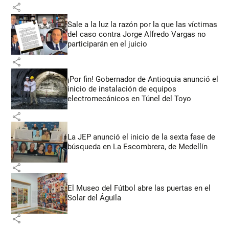
share
Sale a la luz la razón por la que las víctimas
del caso contra Jorge Alfredo Vargas no
participarán en el juicio
share
¡Por fin! Gobernador de Antioquia anunció el
inicio de instalación de equipos
electromecánicos en Túnel del Toyo
share
La JEP anunció el inicio de la sexta fase de
búsqueda en La Escombrera, de Medellín
share
El Museo del Fútbol abre las puertas en el
Solar del Águila
share