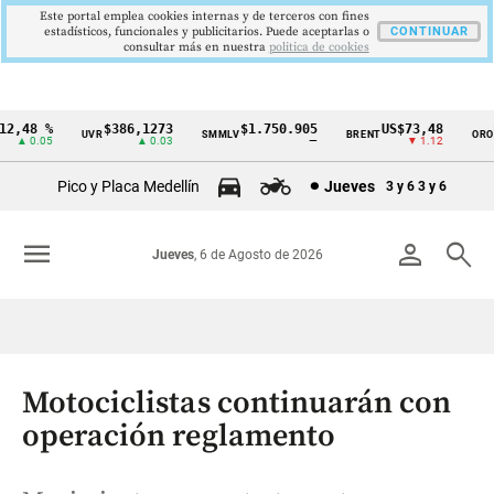
Este portal emplea cookies internas y de terceros con fines
estadísticos, funcionales y publicitarios. Puede aceptarlas o
CONTINUAR
consultar más en nuestra
politica de cookies
,48 %
$386,1273
$1.750.905
US$73,48
US
UVR
SMMLV
BRENT
ORO
Cintillo
▲ 0.05
▲ 0.03
—
▼ 1.12
de
Pico y Placa Medellín
Jueves
3 y 6
3 y 6
indicadores
económicos
menu
person
search
Jueves
, 6 de Agosto de 2026
Colombia
Motociclistas continuarán con
operación reglamento