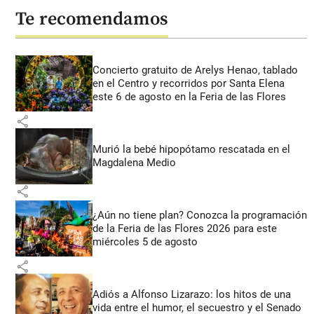
Te recomendamos
Concierto gratuito de Arelys Henao, tablado
en el Centro y recorridos por Santa Elena
este 6 de agosto en la Feria de las Flores
share
Murió la bebé hipopótamo rescatada en el
Magdalena Medio
share
¿Aún no tiene plan? Conozca la programación
de la Feria de las Flores 2026 para este
miércoles 5 de agosto
share
Adiós a Alfonso Lizarazo: los hitos de una
vida entre el humor, el secuestro y el Senado