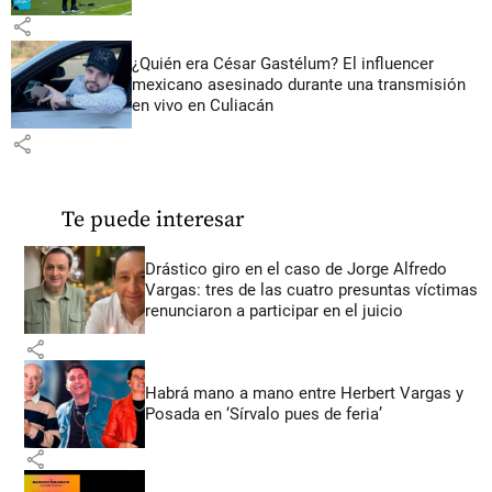
share
¿Quién era César Gastélum? El influencer
mexicano asesinado durante una transmisión
en vivo en Culiacán
share
Te puede interesar
Drástico giro en el caso de Jorge Alfredo
Vargas: tres de las cuatro presuntas víctimas
renunciaron a participar en el juicio
share
Habrá mano a mano entre Herbert Vargas y
Posada en ‘Sírvalo pues de feria’
share