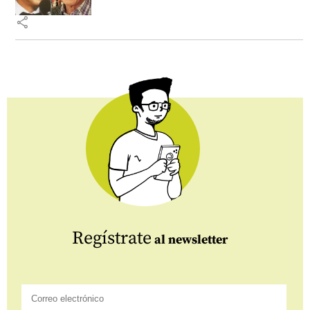
share
Regístrate
al newsletter