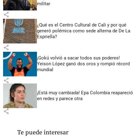
militar
share
¿Qué es el Centro Cultural de Cali y por qué
generó polémica como sede alterna de De La
Espriella?
share
¡Gokú volvió a sacar todos sus poderes!
Yeison López ganó dos oros y rompió récord
mundial
share
¡Está muy cambiada! Epa Colombia reapareció
en redes y parece otra
share
Te puede interesar