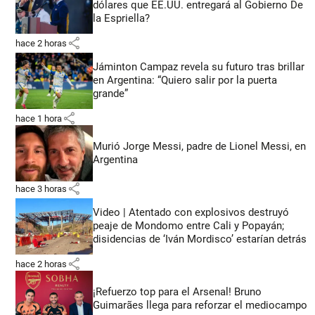
dólares que EE.UU. entregará al Gobierno De
la Espriella?
share
hace 2 horas
Jáminton Campaz revela su futuro tras brillar
en Argentina: “Quiero salir por la puerta
grande”
share
hace 1 hora
Murió Jorge Messi, padre de Lionel Messi, en
Argentina
share
hace 3 horas
Video | Atentado con explosivos destruyó
peaje de Mondomo entre Cali y Popayán;
disidencias de ‘Iván Mordisco’ estarían detrás
share
hace 2 horas
¡Refuerzo top para el Arsenal! Bruno
Guimarães llega para reforzar el mediocampo