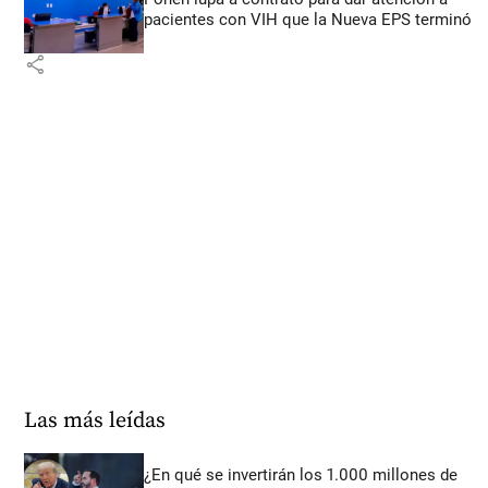
pacientes con VIH que la Nueva EPS terminó
share
Las más leídas
¿En qué se invertirán los 1.000 millones de