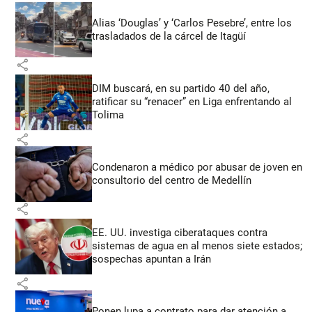
Alias ‘Douglas’ y ‘Carlos Pesebre’, entre los
trasladados de la cárcel de Itagüí
share
DIM buscará, en su partido 40 del año,
ratificar su “renacer” en Liga enfrentando al
Tolima
share
Condenaron a médico por abusar de joven en
consultorio del centro de Medellín
share
EE. UU. investiga ciberataques contra
sistemas de agua en al menos siete estados;
sospechas apuntan a Irán
share
Ponen lupa a contrato para dar atención a