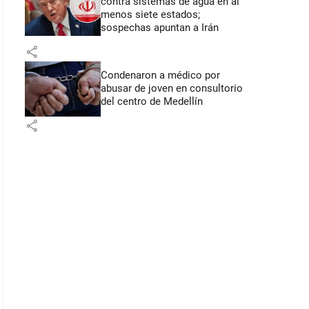
contra sistemas de agua en al
menos siete estados;
sospechas apuntan a Irán
share
Condenaron a médico por
abusar de joven en consultorio
del centro de Medellín
share