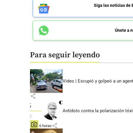
Siga las noticias 
Únete a n
Para seguir leyendo
Video | Escupió y golpeó a un agen
share
Antídoto contra la polarización tóx
share
hace 6 horas