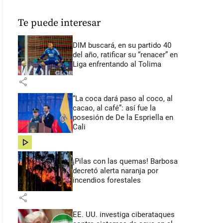
Te puede interesar
DIM buscará, en su partido 40
del año, ratificar su “renacer” en
Liga enfrentando al Tolima
share
“La coca dará paso al coco, al
cacao, al café”: así fue la
posesión de De la Espriella en
Cali
share
¡Pilas con las quemas! Barbosa
decretó alerta naranja por
incendios forestales
share
EE. UU. investiga ciberataques