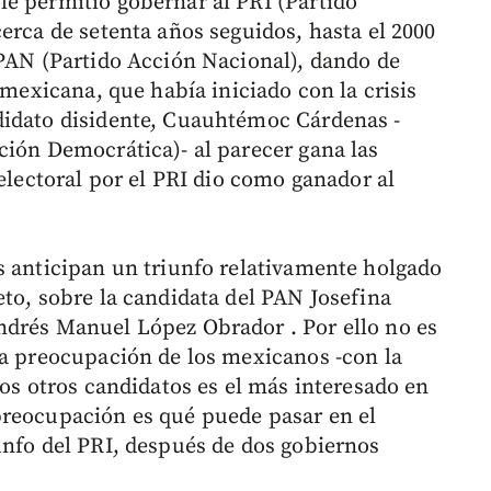
e permitió gobernar al PRI (Partido
erca de setenta años seguidos, hasta el 2000
 PAN (Partido Acción Nacional), dando de
 mexicana, que había iniciado con la crisis
didato disidente, Cuauhtémoc Cárdenas -
ción Democrática)- al parecer gana las
 electoral por el PRI dio como ganador al
s anticipan un triunfo relativamente holgado
eto, sobre la candidata del PAN Josefina
ndrés Manuel López Obrador . Por ello no es
na preocupación de los mexicanos -con la
los otros candidatos es el más interesado en
preocupación es qué puede pasar en el
unfo del PRI, después de dos gobiernos
.