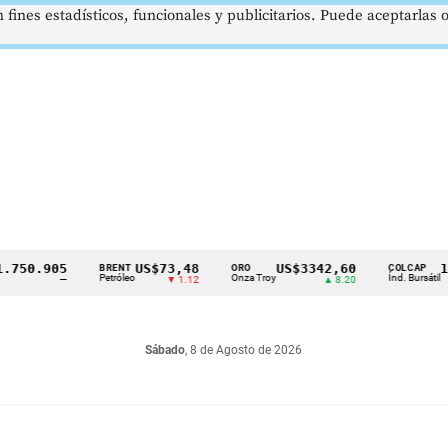
 fines estadísticos, funcionales y publicitarios. Puede aceptarlas
0.905
US$73,48
US$3342,60
1621,
BRENT
ORO
COLCAP
Petróleo
Onza Troy
Índ. Bursátil
—
▼ 1.12
▲ 8.20
Sábado
, 8 de Agosto de 2026