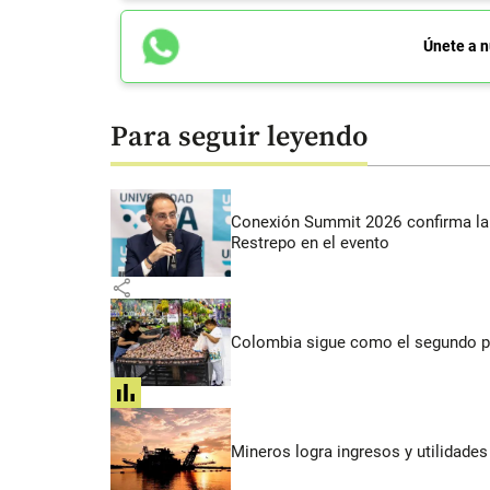
Únete a n
Para seguir leyendo
Conexión Summit 2026 confirma la 
Restrepo en el evento
share
Colombia sigue como el segundo pa
share
Mineros logra ingresos y utilidade