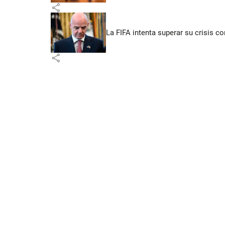
share
La FIFA intenta superar su crisis co
share