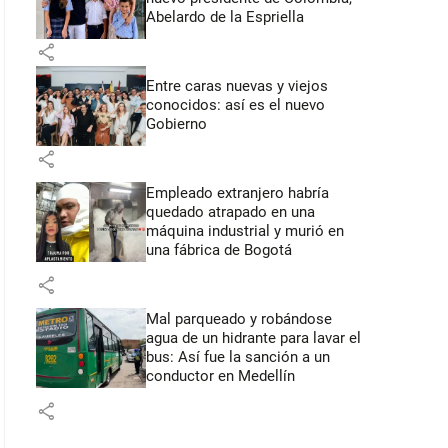
Abelardo de la Espriella
share
Entre caras nuevas y viejos
conocidos: así es el nuevo
Gobierno
share
Empleado extranjero habría
quedado atrapado en una
máquina industrial y murió en
una fábrica de Bogotá
share
Mal parqueado y robándose
agua de un hidrante para lavar el
bus: Así fue la sanción a un
conductor en Medellín
share