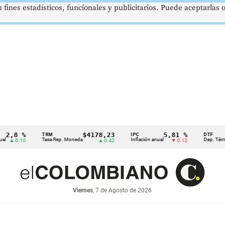
 fines estadísticos, funcionales y publicitarios. Puede aceptarlas
8 %
$4178,23
5,81 %
TRM
IPC
DTF
Tasa Rep. Moneda
Inflación anual
Dep. Término Fi
 0.10
▲ 0.42
▼ 0.12
Viernes
, 7 de Agosto de 2026