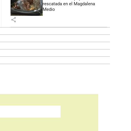
rescatada en el Magdalena
Medio
share