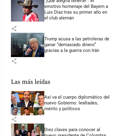
“¡Qué alegría tenerte!”: el
emotivo homenaje del Bayern a
Luis Díaz tras su primer año en
el club alemán
share
Trump acusa a las petroleras de
ganar “demasiado dinero”
gracias a la guerra con Irán
share
Las más leídas
Así va el cuerpo diplomático del
nuevo Gobierno: lealtades,
mérito y políticos
share
Diez claves para conocer al
nuevo presidente de Colombia,