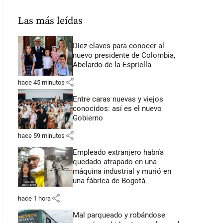
Las más leídas
Diez claves para conocer al
nuevo presidente de Colombia,
Abelardo de la Espriella
share
hace 45 minutos
Entre caras nuevas y viejos
conocidos: así es el nuevo
Gobierno
share
hace 59 minutos
Empleado extranjero habría
quedado atrapado en una
máquina industrial y murió en
una fábrica de Bogotá
share
hace 1 hora
Mal parqueado y robándose