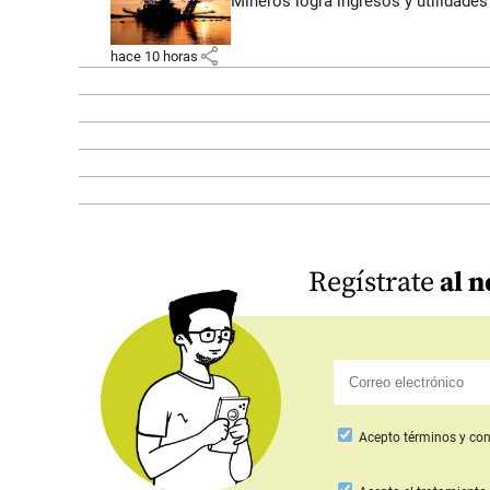
Mineros logra ingresos y utilidade
share
hace 10 horas
Regístrate
al n
Acepto
términos y con