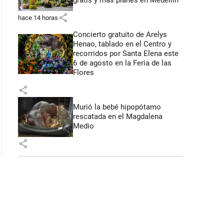
gratis y más planes en Medellín
share
hace 14 horas
Concierto gratuito de Arelys
Henao, tablado en el Centro y
recorridos por Santa Elena este
6 de agosto en la Feria de las
Flores
share
Murió la bebé hipopótamo
rescatada en el Magdalena
Medio
share