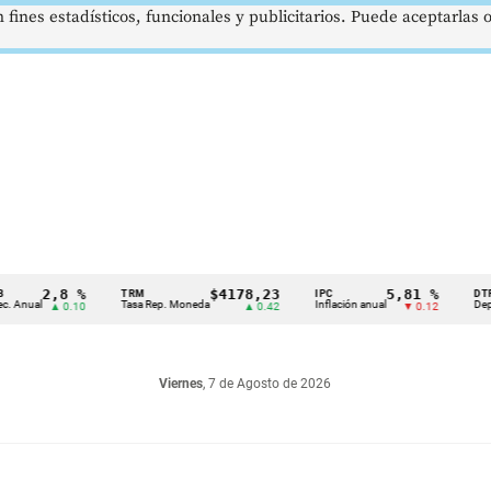
 fines estadísticos, funcionales y publicitarios. Puede aceptarlas
2,8 %
$4178,23
5,81 %
TRM
IPC
DTF
al
Tasa Rep. Moneda
Inflación anual
Dep. Térmi
▲ 0.10
▲ 0.42
▼ 0.12
Viernes
, 7 de Agosto de 2026