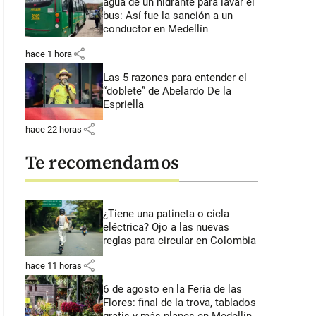
agua de un hidrante para lavar el
bus: Así fue la sanción a un
conductor en Medellín
share
hace 1 hora
Las 5 razones para entender el
“doblete” de Abelardo De la
Espriella
share
hace 22 horas
Te recomendamos
¿Tiene una patineta o cicla
eléctrica? Ojo a las nuevas
reglas para circular en Colombia
share
hace 11 horas
6 de agosto en la Feria de las
Flores: final de la trova, tablados