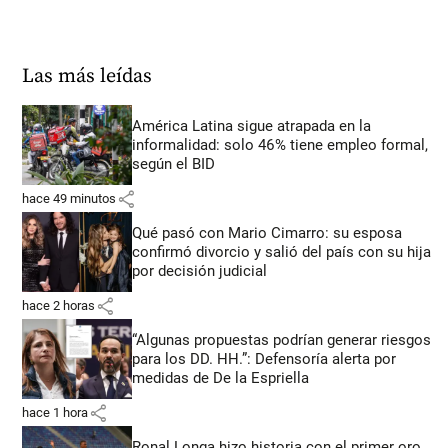
Las más leídas
América Latina sigue atrapada en la
informalidad: solo 46% tiene empleo formal,
según el BID
share
hace 49 minutos
Qué pasó con Mario Cimarro: su esposa
confirmó divorcio y salió del país con su hija
por decisión judicial
share
hace 2 horas
“Algunas propuestas podrían generar riesgos
para los DD. HH.”: Defensoría alerta por
medidas de De la Espriella
share
hace 1 hora
Ronal Longa hizo historia con el primer oro