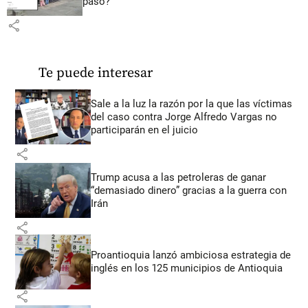
pasó?
share
Te puede interesar
Sale a la luz la razón por la que las víctimas
del caso contra Jorge Alfredo Vargas no
participarán en el juicio
share
Trump acusa a las petroleras de ganar
“demasiado dinero” gracias a la guerra con
Irán
share
Proantioquia lanzó ambiciosa estrategia de
inglés en los 125 municipios de Antioquia
share