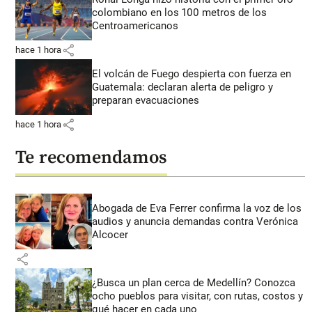
colombiano en los 100 metros de los
Centroamericanos
share
hace 1 hora
El volcán de Fuego despierta con fuerza en
Guatemala: declaran alerta de peligro y
preparan evacuaciones
share
hace 1 hora
Te recomendamos
Abogada de Eva Ferrer confirma la voz de los
audios y anuncia demandas contra Verónica
Alcocer
share
¿Busca un plan cerca de Medellín? Conozca
ocho pueblos para visitar, con rutas, costos y
qué hacer en cada uno