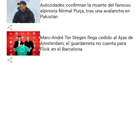
Autoridades confirman la muerte del famoso
alpinista Nirmal Purja, tras una avalancha en
Pakistán
share
Marc-André Ter Stegen llega cedido al Ajax de
Ámsterdam; el guardameta no cuenta para
Flick en el Barcelona
share