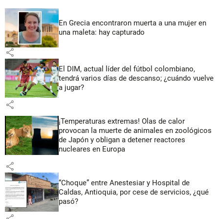
En Grecia encontraron muerta a una mujer en
una maleta: hay capturado
share
El DIM, actual líder del fútbol colombiano,
tendrá varios días de descanso; ¿cuándo vuelve
a jugar?
share
¡Temperaturas extremas! Olas de calor
provocan la muerte de animales en zoológicos
de Japón y obligan a detener reactores
nucleares en Europa
share
“Choque” entre Anestesiar y Hospital de
Caldas, Antioquia, por cese de servicios, ¿qué
pasó?
share