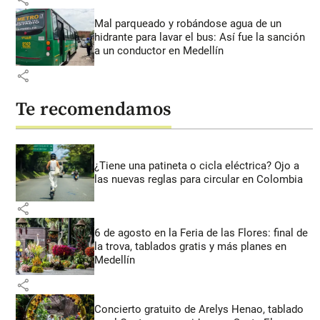
Mal parqueado y robándose agua de un
hidrante para lavar el bus: Así fue la sanción
a un conductor en Medellín
share
Te recomendamos
¿Tiene una patineta o cicla eléctrica? Ojo a
las nuevas reglas para circular en Colombia
share
6 de agosto en la Feria de las Flores: final de
la trova, tablados gratis y más planes en
Medellín
share
Concierto gratuito de Arelys Henao, tablado