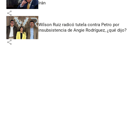
Irán
share
Wilson Ruiz radicó tutela contra Petro por
insubsistencia de Angie Rodríguez, ¿qué dijo?
share