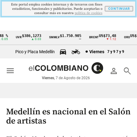
Este portal emplea cookies internas y de terceros con fines
estadísticos, funcionales y publicitarios. Puede aceptarlas o
CONTINUAR
consultar más en nuestra
politica de cookies
 %
$386,1273
$1.750.905
US$73,48
US$33
UVR
SMMLV
BRENT
ORO
Cintillo
05
▲ 0.03
—
▼ 1.12
de
Pico y Placa Medellín
Viernes
7 y 9
7 y 9
indicadores
económicos
menu
person
search
Colombia
Viernes
, 7 de Agosto de 2026
Medellín es nacional en el Salón
de artistas