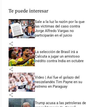
Te puede interesar
Sale a la luz la razón por la que
las víctimas del caso contra
Jorge Alfredo Vargas no
participarán en el juicio
share
La selección de Brasil irá a
Calcuta a jugar un amistoso
inédito contra India en octubre
share
Video | Así fue el golazo del
neozelandés Tim Payne en su
estreno en Paraguay
share
Trump acusa a las petroleras de