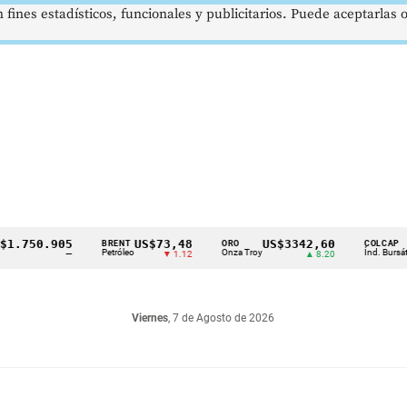
 fines estadísticos, funcionales y publicitarios. Puede aceptarlas
750.905
US$73,48
US$3342,60
162
BRENT
ORO
COLCAP
Petróleo
Onza Troy
Índ. Bursátil
—
▼ 1.12
▲ 8.20
Viernes
, 7 de Agosto de 2026