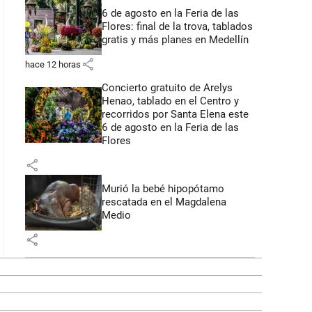
6 de agosto en la Feria de las
Flores: final de la trova, tablados
gratis y más planes en Medellín
share
hace 12 horas
Concierto gratuito de Arelys
Henao, tablado en el Centro y
recorridos por Santa Elena este
6 de agosto en la Feria de las
Flores
share
Murió la bebé hipopótamo
rescatada en el Magdalena
Medio
share