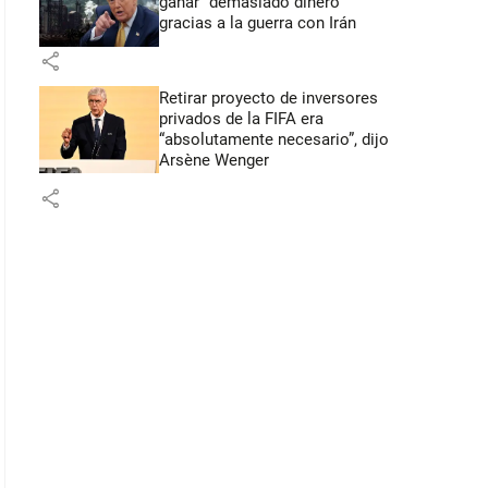
ganar “demasiado dinero”
gracias a la guerra con Irán
share
Retirar proyecto de inversores
privados de la FIFA era
“absolutamente necesario”, dijo
Arsène Wenger
share