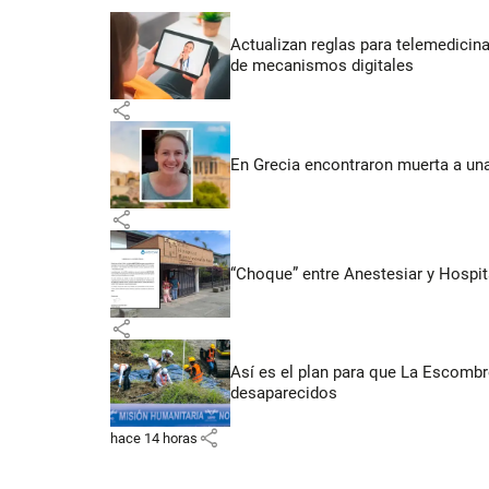
Actualizan reglas para telemedicin
de mecanismos digitales
share
En Grecia encontraron muerta a un
share
“Choque” entre Anestesiar y Hospit
share
Así es el plan para que La Escomb
desaparecidos
share
hace 14 horas