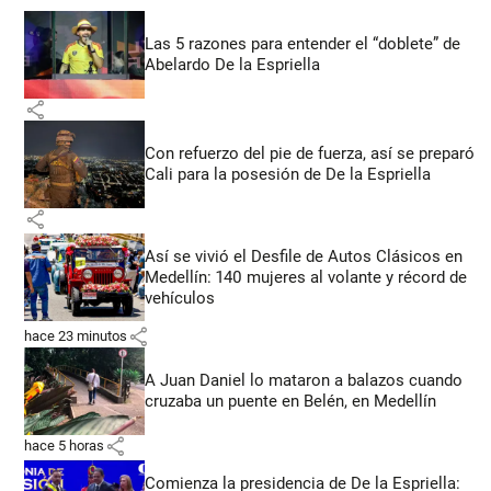
Las 5 razones para entender el “doblete” de
Abelardo De la Espriella
share
Con refuerzo del pie de fuerza, así se preparó
Cali para la posesión de De la Espriella
share
Así se vivió el Desfile de Autos Clásicos en
Medellín: 140 mujeres al volante y récord de
vehículos
share
hace 23 minutos
A Juan Daniel lo mataron a balazos cuando
cruzaba un puente en Belén, en Medellín
share
hace 5 horas
Comienza la presidencia de De la Espriella: