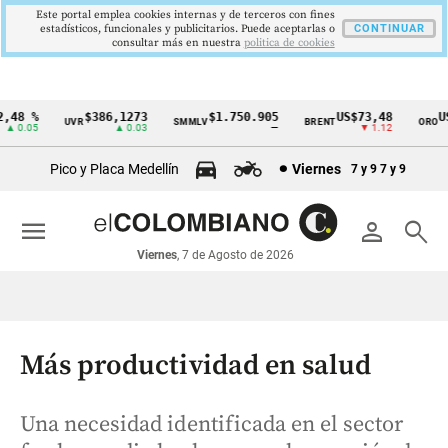
Este portal emplea cookies internas y de terceros con fines
estadísticos, funcionales y publicitarios. Puede aceptarlas o
CONTINUAR
consultar más en nuestra
politica de cookies
48 %
$386,1273
$1.750.905
US$73,48
US$
UVR
SMMLV
BRENT
ORO
Cintillo
 0.05
▲ 0.03
—
▼ 1.12
de
Pico y Placa Medellín
Viernes
7 y 9
7 y 9
indicadores
económicos
menu
person
search
Colombia
Viernes
, 7 de Agosto de 2026
Más productividad en salud
Una necesidad identificada en el sector