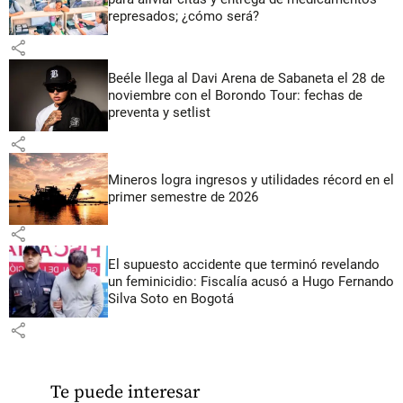
represados; ¿cómo será?
share
Beéle llega al Davi Arena de Sabaneta el 28 de
noviembre con el Borondo Tour: fechas de
preventa y setlist
share
Mineros logra ingresos y utilidades récord en el
primer semestre de 2026
share
El supuesto accidente que terminó revelando
un feminicidio: Fiscalía acusó a Hugo Fernando
Silva Soto en Bogotá
share
Te puede interesar