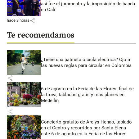
así fue el juramento y la imposición de banda
en Cali
share
hace 3 horas
Te recomendamos
¿Tiene una patineta o cicla eléctrica? Ojo a
las nuevas reglas para circular en Colombia
share
6 de agosto en la Feria de las Flores: final de
la trova, tablados gratis y más planes en
Medellín
share
Concierto gratuito de Arelys Henao, tablado
en el Centro y recorridos por Santa Elena
este 6 de agosto en la Feria de las Flores