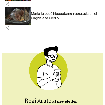
share
Murió la bebé hipopótamo rescatada en el
Magdalena Medio
share
Regístrate
al newsletter