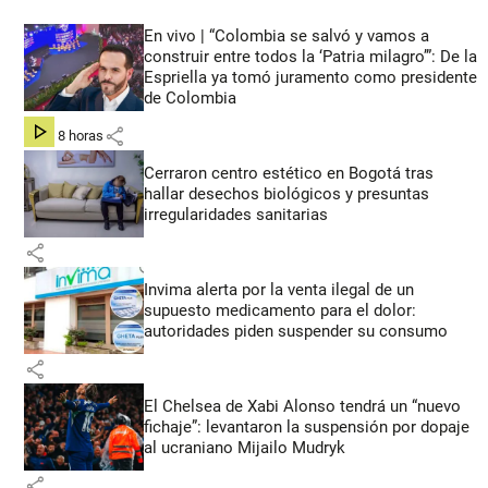
En vivo | “Colombia se salvó y vamos a
construir entre todos la ‘Patria milagro’”: De la
Espriella ya tomó juramento como presidente
de Colombia
share
hace 8 horas
Cerraron centro estético en Bogotá tras
hallar desechos biológicos y presuntas
irregularidades sanitarias
share
Invima alerta por la venta ilegal de un
supuesto medicamento para el dolor:
autoridades piden suspender su consumo
share
El Chelsea de Xabi Alonso tendrá un “nuevo
fichaje”: levantaron la suspensión por dopaje
al ucraniano Mijailo Mudryk
share