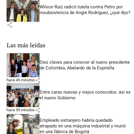
Wilson Ruiz radicó tutela contra Petro por
insubsistencia de Angie Rodríguez, ¿qué dijo?
share
Las más leídas
Diez claves para conocer al nuevo presidente
de Colombia, Abelardo de la Espriella
share
hace 45 minutos
Entre caras nuevas y viejos conocidos: así es
el nuevo Gobierno
share
hace 59 minutos
Empleado extranjero habría quedado
atrapado en una máquina industrial y murió
en una fábrica de Bogotá