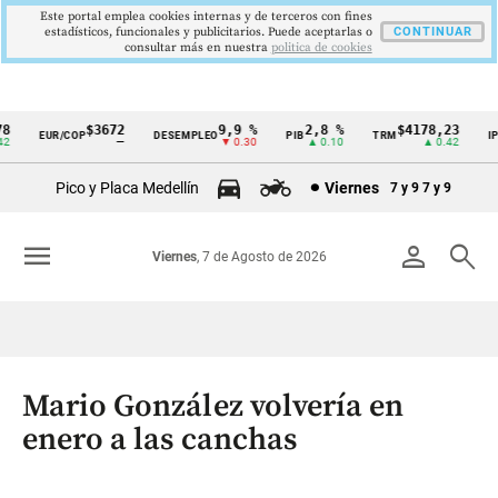
Este portal emplea cookies internas y de terceros con fines
estadísticos, funcionales y publicitarios. Puede aceptarlas o
CONTINUAR
consultar más en nuestra
politica de cookies
$3672
9,9 %
2,8 %
$4178,23
EUR/COP
DESEMPLEO
PIB
TRM
IPC
Cintillo
—
▼ 0.30
▲ 0.10
▲ 0.42
de
Pico y Placa Medellín
Viernes
7 y 9
7 y 9
indicadores
económicos
menu
person
search
Viernes
, 7 de Agosto de 2026
Colombia
Mario González volvería en
enero a las canchas