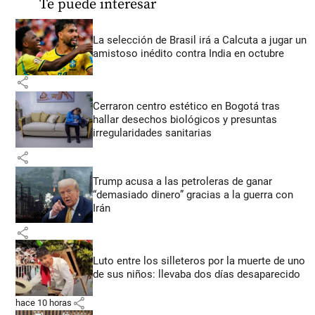
Te puede interesar
La selección de Brasil irá a Calcuta a jugar un
amistoso inédito contra India en octubre
share
Cerraron centro estético en Bogotá tras
hallar desechos biológicos y presuntas
irregularidades sanitarias
share
Trump acusa a las petroleras de ganar
“demasiado dinero” gracias a la guerra con
Irán
share
Luto entre los silleteros por la muerte de uno
de sus niños: llevaba dos días desaparecido
share
hace 10 horas