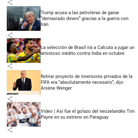
share
Trump acusa a las petroleras de ganar
“demasiado dinero” gracias a la guerra con
Irán
share
La selección de Brasil irá a Calcuta a jugar un
amistoso inédito contra India en octubre
share
Retirar proyecto de inversores privados de la
FIFA era “absolutamente necesario”, dijo
Arsène Wenger
share
Video | Así fue el golazo del neozelandés Tim
Payne en su estreno en Paraguay
share