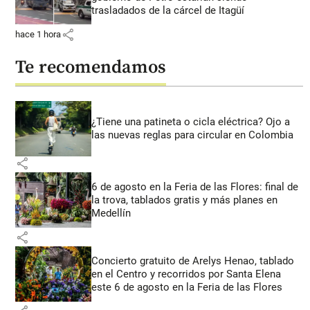
trasladados de la cárcel de Itagüí
share
hace 1 hora
Te recomendamos
¿Tiene una patineta o cicla eléctrica? Ojo a
las nuevas reglas para circular en Colombia
share
6 de agosto en la Feria de las Flores: final de
la trova, tablados gratis y más planes en
Medellín
share
Concierto gratuito de Arelys Henao, tablado
en el Centro y recorridos por Santa Elena
este 6 de agosto en la Feria de las Flores