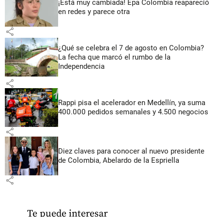
¡Está muy cambiada! Epa Colombia reapareció
en redes y parece otra
share
¿Qué se celebra el 7 de agosto en Colombia?
La fecha que marcó el rumbo de la
Independencia
share
Rappi pisa el acelerador en Medellín, ya suma
400.000 pedidos semanales y 4.500 negocios
share
Diez claves para conocer al nuevo presidente
de Colombia, Abelardo de la Espriella
share
Te puede interesar