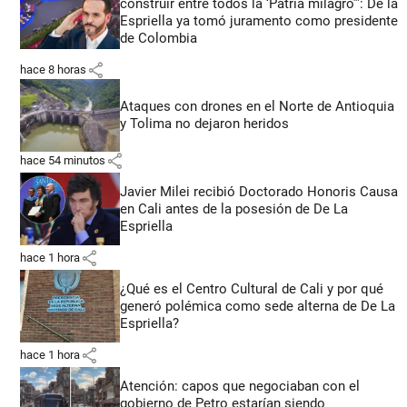
construir entre todos la ‘Patria milagro’”: De la
Espriella ya tomó juramento como presidente
de Colombia
share
hace 8 horas
Ataques con drones en el Norte de Antioquia
y Tolima no dejaron heridos
share
hace 54 minutos
Javier Milei recibió Doctorado Honoris Causa
en Cali antes de la posesión de De La
Espriella
share
hace 1 hora
¿Qué es el Centro Cultural de Cali y por qué
generó polémica como sede alterna de De La
Espriella?
share
hace 1 hora
Atención: capos que negociaban con el
gobierno de Petro estarían siendo