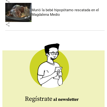
share
Murió la bebé hipopótamo rescatada en el
Magdalena Medio
share
Regístrate
al newsletter