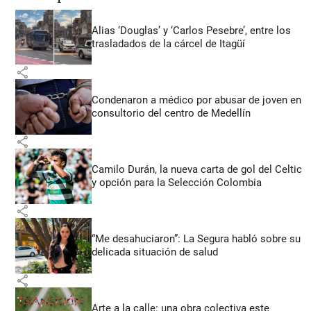
Alias ‘Douglas’ y ‘Carlos Pesebre’, entre los
trasladados de la cárcel de Itagüí
share
Condenaron a médico por abusar de joven en
consultorio del centro de Medellín
share
Camilo Durán, la nueva carta de gol del Celtic
y opción para la Selección Colombia
share
“Me desahuciaron”: La Segura habló sobre su
delicada situación de salud
share
Arte a la calle: una obra colectiva este