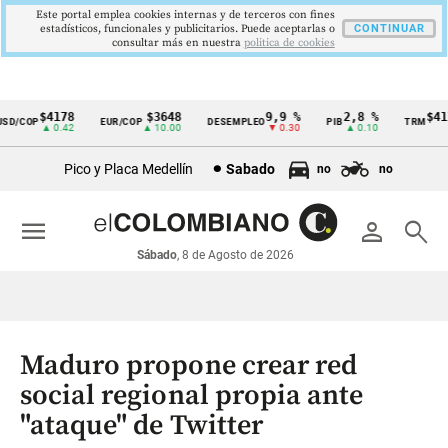
Este portal emplea cookies internas y de terceros con fines
estadísticos, funcionales y publicitarios. Puede aceptarlas o
CONTINUAR
consultar más en nuestra
politica de cookies
$4178
$3648
9,9 %
2,8 %
$4178
/COP
EUR/COP
DESEMPLEO
PIB
TRM
Cintillo
▲ 0.42
▲ 10.00
▼ 0.30
▲ 0.10
▲ 
de
Pico y Placa Medellín
Sabado
no
no
indicadores
económicos
menu
person
search
Colombia
Sábado
, 8 de Agosto de 2026
Maduro propone crear red
social regional propia ante
"ataque" de Twitter