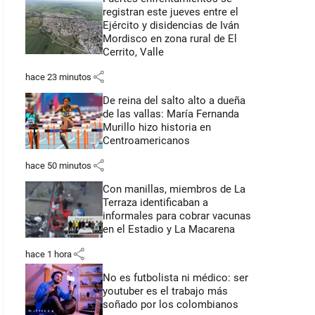
registran este jueves entre el
Ejército y disidencias de Iván
Mordisco en zona rural de El
Cerrito, Valle
share
hace 23 minutos
De reina del salto alto a dueña
de las vallas: María Fernanda
Murillo hizo historia en
Centroamericanos
share
hace 50 minutos
Con manillas, miembros de La
Terraza identificaban a
informales para cobrar vacunas
en el Estadio y La Macarena
share
hace 1 hora
No es futbolista ni médico: ser
youtuber es el trabajo más
soñado por los colombianos