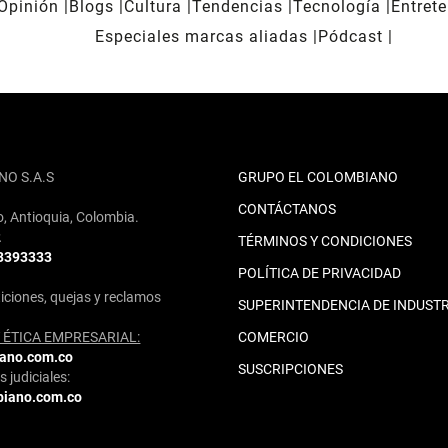
Opinión
Blogs
Cultura
Tendencias
Tecnología
Entret
Especiales marcas aliadas
Pódcast
NO S.A.S
GRUPO EL COLOMBIANO
CONTÁCTANOS
o, Antioquia, Colombia.
2
TÉRMINOS Y CONDICIONES
 3393333
POLÍTICA DE PRIVACIDAD
iciones, quejas y reclamos
SUPERINTENDENCIA DE INDUSTR
ÉTICA EMPRESARIAL:
COMERCIO
iano.com.co
SUSCRIPCIONES
 judiciales:
biano.com.co