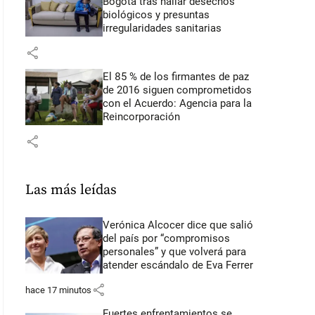
Bogotá tras hallar desechos
biológicos y presuntas
irregularidades sanitarias
share
El 85 % de los firmantes de paz
de 2016 siguen comprometidos
con el Acuerdo: Agencia para la
Reincorporación
share
Las más leídas
Verónica Alcocer dice que salió
del país por “compromisos
personales” y que volverá para
atender escándalo de Eva Ferrer
share
hace 17 minutos
Fuertes enfrentamientos se