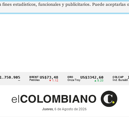
 fines estadísticos, funcionales y publicitarios. Puede aceptarlas
50.905
US$73,48
US$3342,60
1621
BRENT
ORO
COLCAP
Petróleo
Onza Troy
Índ. Bursátil
—
▼ 1.12
▲ 8.20
Jueves
, 6 de Agosto de 2026