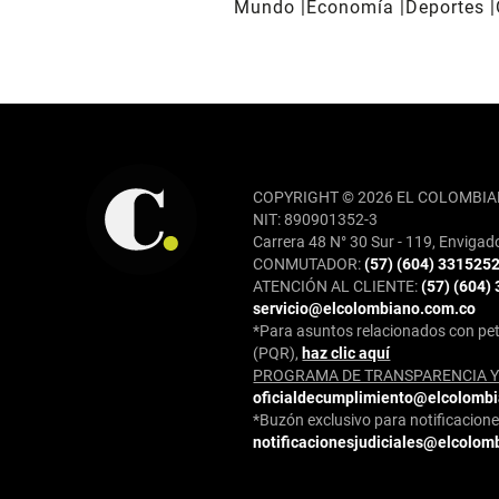
Mundo
Economía
Deportes
REDES SOCIALES
COPYRIGHT © 2026 EL COLOMBIA
NIT: 890901352-3
Carrera 48 N° 30 Sur - 119, Envigad
CONMUTADOR:
(57) (604) 331525
ATENCIÓN AL CLIENTE:
(57) (604)
servicio@elcolombiano.com.co
*Para asuntos relacionados con pet
(PQR),
haz clic aquí
PROGRAMA DE TRANSPARENCIA Y 
oficialdecumplimiento@elcolomb
*Buzón exclusivo para notificaciones
notificacionesjudiciales@elcolom