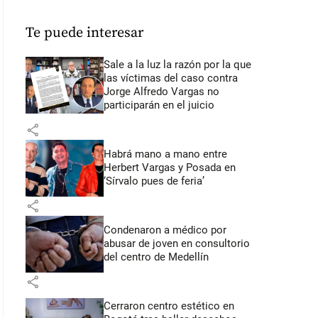
Te puede interesar
Sale a la luz la razón por la que
las víctimas del caso contra
Jorge Alfredo Vargas no
participarán en el juicio
share
Habrá mano a mano entre
Herbert Vargas y Posada en
‘Sírvalo pues de feria’
share
Condenaron a médico por
abusar de joven en consultorio
del centro de Medellín
share
Cerraron centro estético en