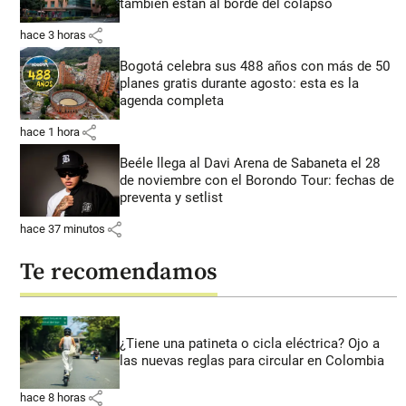
también están al borde del colapso
share
hace 3 horas
Bogotá celebra sus 488 años con más de 50
planes gratis durante agosto: esta es la
agenda completa
share
hace 1 hora
Beéle llega al Davi Arena de Sabaneta el 28
de noviembre con el Borondo Tour: fechas de
preventa y setlist
share
hace 37 minutos
Te recomendamos
¿Tiene una patineta o cicla eléctrica? Ojo a
las nuevas reglas para circular en Colombia
share
hace 8 horas