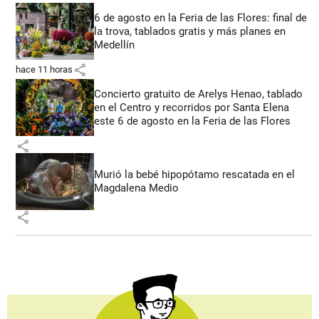
6 de agosto en la Feria de las Flores: final de
la trova, tablados gratis y más planes en
Medellín
share
hace 11 horas
Concierto gratuito de Arelys Henao, tablado
en el Centro y recorridos por Santa Elena
este 6 de agosto en la Feria de las Flores
share
Murió la bebé hipopótamo rescatada en el
Magdalena Medio
share