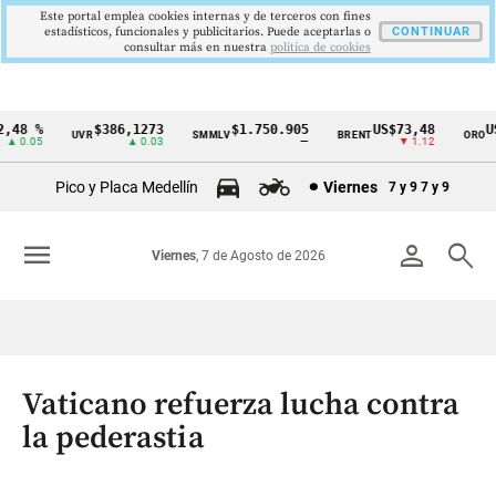
Este portal emplea cookies internas y de terceros con fines
estadísticos, funcionales y publicitarios. Puede aceptarlas o
CONTINUAR
consultar más en nuestra
politica de cookies
48 %
$386,1273
$1.750.905
US$73,48
US$
UVR
SMMLV
BRENT
ORO
Cintillo
0.05
▲ 0.03
—
▼ 1.12
de
Pico y Placa Medellín
Viernes
7 y 9
7 y 9
indicadores
económicos
menu
person
search
Viernes
, 7 de Agosto de 2026
Colombia
Vaticano refuerza lucha contra
la pederastia