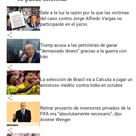
Sale a la luz la razón por la que las víctimas
del caso contra Jorge Alfredo Vargas no
participarán en el juicio
share
Trump acusa a las petroleras de ganar
“demasiado dinero” gracias a la guerra con
Irán
share
La selección de Brasil irá a Calcuta a jugar un
amistoso inédito contra India en octubre
share
Retirar proyecto de inversores privados de la
FIFA era “absolutamente necesario”, dijo
Arsène Wenger
share