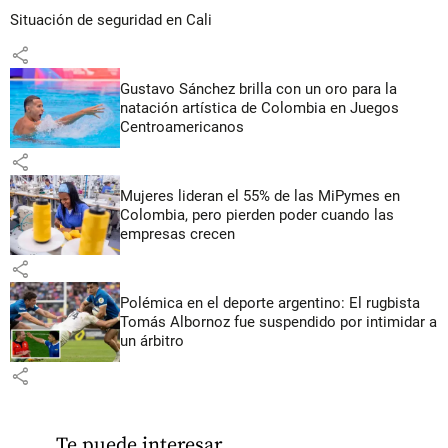
Situación de seguridad en Cali
share
Gustavo Sánchez brilla con un oro para la
natación artística de Colombia en Juegos
Centroamericanos
share
Mujeres lideran el 55% de las MiPymes en
Colombia, pero pierden poder cuando las
empresas crecen
share
Polémica en el deporte argentino: El rugbista
Tomás Albornoz fue suspendido por intimidar a
un árbitro
share
Te puede interesar