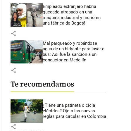
Empleado extranjero habría
quedado atrapado en una
máquina industrial y murió en
una fábrica de Bogotá
share
Mal parqueado y robándose
agua de un hidrante para lavar el
bus: Así fue la sanción a un
conductor en Medellín
share
Te recomendamos
¿Tiene una patineta o cicla
eléctrica? Ojo a las nuevas
reglas para circular en Colombia
share