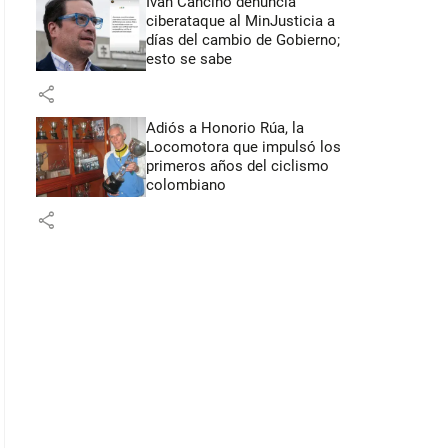
Iván Cancino denuncia
ciberataque al MinJusticia a
días del cambio de Gobierno;
esto se sabe
share
Adiós a Honorio Rúa, la
Locomotora que impulsó los
primeros años del ciclismo
colombiano
share