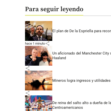
Para seguir leyendo
El plan de De la Espriella para rec
share
hace 1 minuto
Un aficionado del Manchester City s
Haaland
share
Mineros logra ingresos y utilidade
share
De reina del salto alto a dueña de l
Centroamericanos