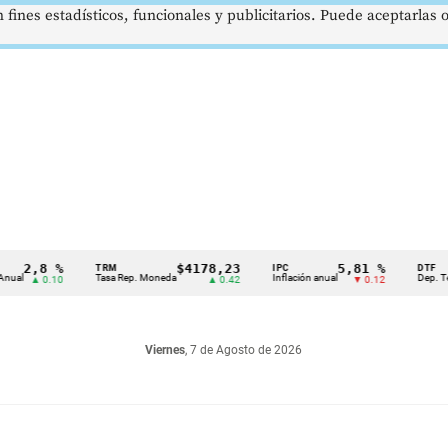
 fines estadísticos, funcionales y publicitarios. Puede aceptarlas
,8 %
$4178,23
5,81 %
TRM
IPC
DTF
Tasa Rep. Moneda
Inflación anual
Dep. Término F
▲ 0.10
▲ 0.42
▼ 0.12
Viernes
, 7 de Agosto de 2026