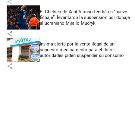
share
El Chelsea de Xabi Alonso tendrá un “nuevo
fichaje”: levantaron la suspensión por dopaje
al ucraniano Mijailo Mudryk
share
Invima alerta por la venta ilegal de un
supuesto medicamento para el dolor:
autoridades piden suspender su consumo
share