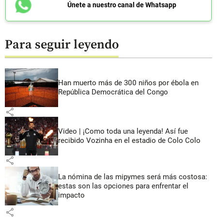
Únete a nuestro canal de Whatsapp
Para seguir leyendo
Han muerto más de 300 niños por ébola en
República Democrática del Congo
share
Video | ¡Como toda una leyenda! Así fue
recibido Vozinha en el estadio de Colo Colo
share
La nómina de las mipymes será más costosa:
estas son las opciones para enfrentar el
impacto
share