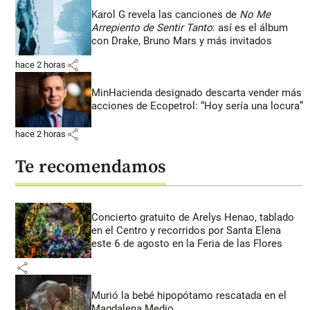
Karol G revela las canciones de
No Me
Arrepiento de Sentir Tanto
: así es el álbum
con Drake, Bruno Mars y más invitados
share
hace 2 horas
MinHacienda designado descarta vender más
acciones de Ecopetrol: “Hoy sería una locura”
share
hace 2 horas
Te recomendamos
Concierto gratuito de Arelys Henao, tablado
en el Centro y recorridos por Santa Elena
este 6 de agosto en la Feria de las Flores
share
Murió la bebé hipopótamo rescatada en el
Magdalena Medio