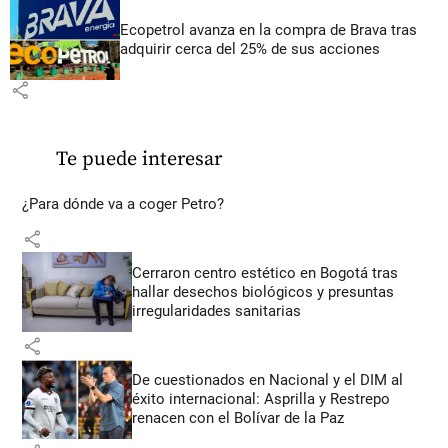
Ecopetrol avanza en la compra de Brava tras
adquirir cerca del 25% de sus acciones
share
Te puede interesar
¿Para dónde va a coger Petro?
share
Cerraron centro estético en Bogotá tras
hallar desechos biológicos y presuntas
irregularidades sanitarias
share
De cuestionados en Nacional y el DIM al
éxito internacional: Asprilla y Restrepo
renacen con el Bolívar de la Paz