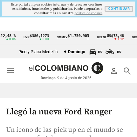
Este portal emplea cookies internas y de terceros con fines
estadísticos, funcionales y publicitarios. Puede aceptarlas o
CONTINUAR
consultar más en nuestra
politica de cookies
2,48 %
$386,1273
$1.750.905
US$73,48
U
UVR
SMMLV
BRENT
ORO
Cintillo
▲ 0.05
▲ 0.03
—
▼ 1.12
de
Pico y Placa Medellín
Domingo
no
no
indicadores
económicos
menu
person
search
Colombia
Domingo
, 9 de Agosto de 2026
Llegó la nueva Ford Ranger
Un ícono de las pick up en el mundo se