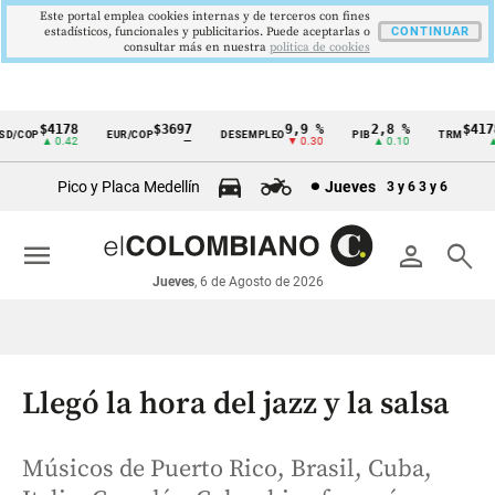
Este portal emplea cookies internas y de terceros con fines
estadísticos, funcionales y publicitarios. Puede aceptarlas o
CONTINUAR
consultar más en nuestra
politica de cookies
$4178
$3697
9,9 %
2,8 %
$4178,
/COP
EUR/COP
DESEMPLEO
PIB
TRM
Cintillo
▲ 0.42
—
▼ 0.30
▲ 0.10
▲ 0.
de
Pico y Placa Medellín
Jueves
3 y 6
3 y 6
indicadores
económicos
menu
person
search
Colombia
Jueves
, 6 de Agosto de 2026
Llegó la hora del jazz y la salsa
Músicos de Puerto Rico, Brasil, Cuba,