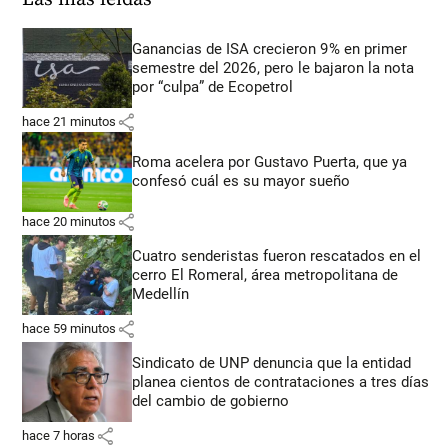
Ganancias de ISA crecieron 9% en primer
semestre del 2026, pero le bajaron la nota
por “culpa” de Ecopetrol
share
hace 21 minutos
Roma acelera por Gustavo Puerta, que ya
confesó cuál es su mayor sueño
share
hace 20 minutos
Cuatro senderistas fueron rescatados en el
cerro El Romeral, área metropolitana de
Medellín
share
hace 59 minutos
Sindicato de UNP denuncia que la entidad
planea cientos de contrataciones a tres días
del cambio de gobierno
share
hace 7 horas