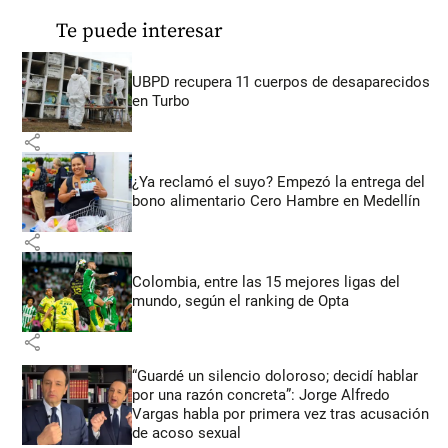
Te puede interesar
UBPD recupera 11 cuerpos de desaparecidos
en Turbo
share
¿Ya reclamó el suyo? Empezó la entrega del
bono alimentario Cero Hambre en Medellín
share
Colombia, entre las 15 mejores ligas del
mundo, según el ranking de Opta
share
“Guardé un silencio doloroso; decidí hablar
por una razón concreta”: Jorge Alfredo
Vargas habla por primera vez tras acusación
de acoso sexual