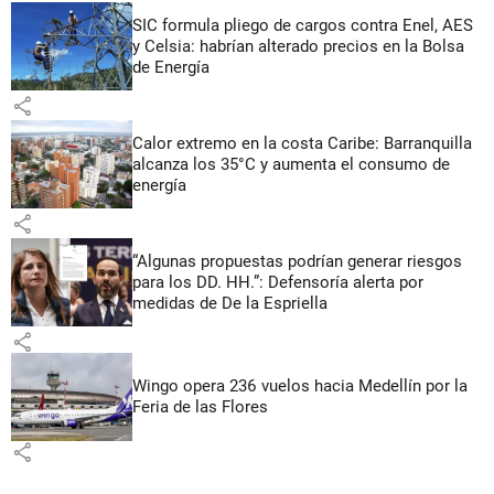
SIC formula pliego de cargos contra Enel, AES
y Celsia: habrían alterado precios en la Bolsa
de Energía
share
Calor extremo en la costa Caribe: Barranquilla
alcanza los 35°C y aumenta el consumo de
energía
share
“Algunas propuestas podrían generar riesgos
para los DD. HH.”: Defensoría alerta por
medidas de De la Espriella
share
Wingo opera 236 vuelos hacia Medellín por la
Feria de las Flores
share