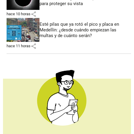
para proteger su vista
share
hace 10 horas
Esté pilas que ya rotó el pico y placa en
Medellín: ¿desde cuándo empiezan las
multas y de cuánto serán?
share
hace 11 horas