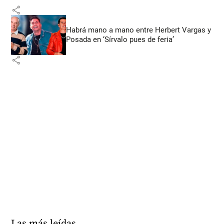
share
Habrá mano a mano entre Herbert Vargas y
Posada en ‘Sírvalo pues de feria’
share
Las más leídas